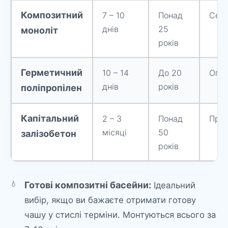
Композитний
7 – 10
Понад
Сере
днів
25
моноліт
років
Герметичний
10 – 14
До 20
Опт
днів
років
поліпропілен
Капітальний
2 – 3
Понад
Прем
місяці
50
залізобетон
років
Готові композитні басейни:
Ідеальний
вибір, якщо ви бажаєте отримати готову
чашу у стислі терміни. Монтуються всього за