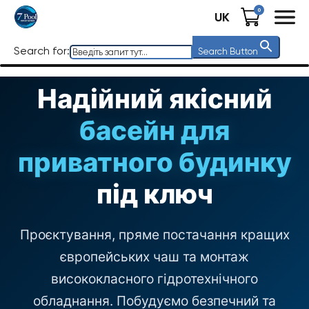
0
UK
Search for:
Search Button
Надійний якісний
басейн для
приватного будинку
під ключ
Проєктування, пряме постачання кращих
європейських чаш та монтаж
висококласного гідротехнічного
обладнання. Побудуємо безпечний та