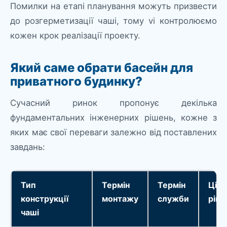
Помилки на етапі планування можуть призвести
до розгерметизації чаші, тому vi контролюємо
кожен крок реалізації проекту.
Який саме обрати басейн для
приватного будинку?
Сучасний ринок пропонує декілька
фундаментальних інженерних рішень, кожне з
яких має свої переваги залежно від поставлених
завдань:
Тип
Термін
Термін
Цін
конструкції
монтажу
служби
ріве
чаші