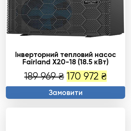
Інверторний тепловий насос
Fairland X20-18 (18.5 кВт)
Оригінальна
Пото
189 969
₴
170 972
₴
ціна:
ціна:
Замовити
189
170
969 ₴.
972 ₴