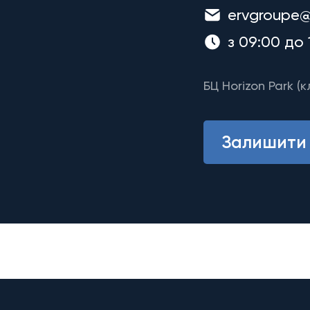
ervgroupe@
з 09:00 до 
БЦ Horizon Park (к
Залишити 