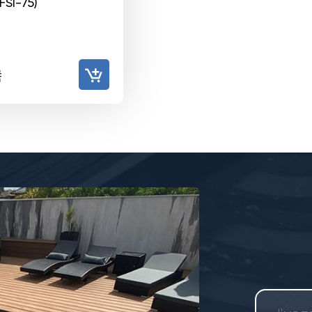
FSI-75)
₴