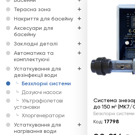
Терасна зона
Накриття для басейну
Аксесуари для
басейну
Закладні деталі
Автоматика та
комплектуючі
Устаткування для
дезінфекції води
Безхлорні системи
Дозуючі насоси
Система знеза
Ультрафіолетові
до 150 м³ (MK7/
установки
Безхлорні системи
Хлоргенератори
17798
Код:
Устаткування для
нагрівання води