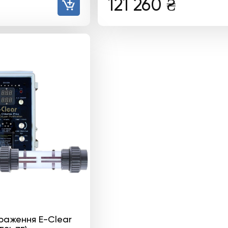
121 260
₴
раження E-Clear