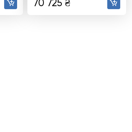
70 725
₴