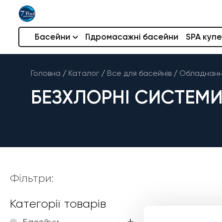
Басейни
Гідромасажні басейни
SPA купе
Головна
/
Каталог
/
Все для басейнів
/
Обладнання
БЕЗХЛОРНІ СИСТЕМ
Фільтри:
Категорії товарів
Басейни