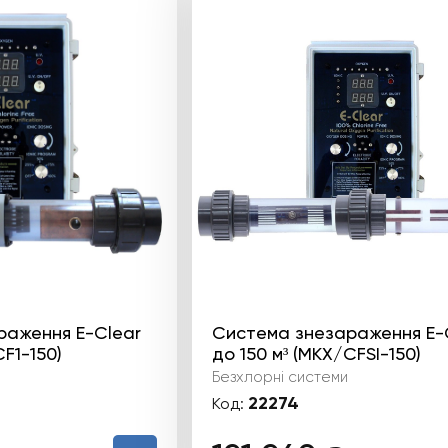
раження E-Clear
Система знезараження E-
CF1-150)
до 150 м³ (MKX/CFSI-150)
Безхлорні системи
22274
Код: