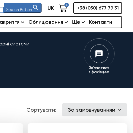
0
UK
+38 (050) 677 79 31
Search Button
акриття
Облицювання
Ще
Контакти
орні системи
Зв'язатися
з фахівцем
Сортувати:
За замовчуванням