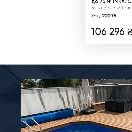
до 75 м³ (MKX/C
Безхлорні системи
22275
Код:
106 296