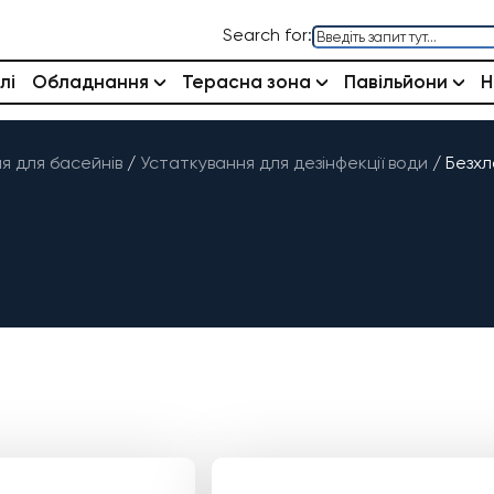
Search for:
лі
Обладнання
Терасна зона
Павільйони
Н
 для басейнів
/
Устаткування для дезінфекції води
/
Безхл
И