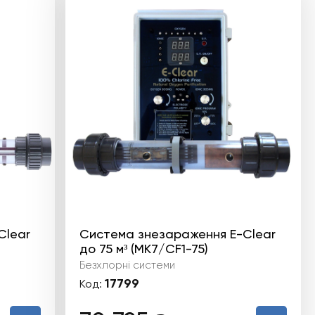
Clear
Система знезараження E-Clear
до 75 м³ (MK7/CF1-75)
Безхлорні системи
17799
Код: