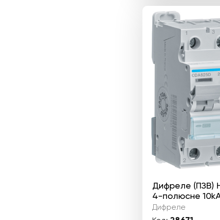
Дифреле (ПЗВ)
4-полюсне 10kА
Дифреле
28671