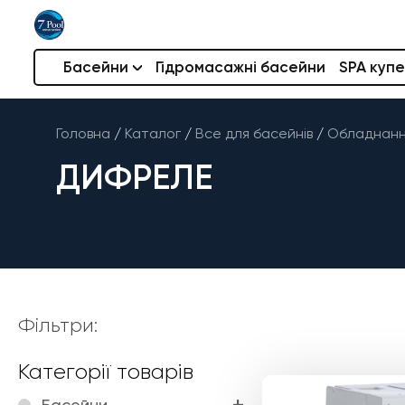
Басейни
Гідромасажні басейни
SPA купе
Головна
/
Каталог
/
Все для басейнів
/
Обладнання
ДИФРЕЛЕ
Фільтри:
Категорії товарів
Басейни