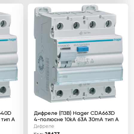
640D
Дифреле (ПЗВ) Hager CDA663D
 тип А
4-полюсне 10kА 63А 30mA тип А
Дифреле
28673