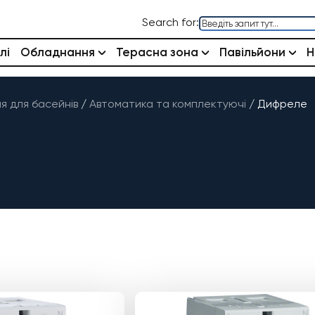
Search for:
лі
Обладнання
Терасна зона
Павільйони
Н
 для басейнів
/
Автоматика та комплектуючі
/
Дифреле