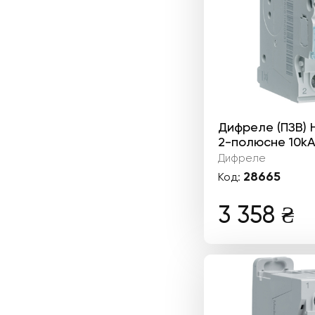
Дифреле (ПЗВ)
2-полюсне 10kА
Дифреле
28665
Код:
3 358
₴