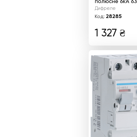
полюсне 6kА 63
Дифреле
28285
Код:
1 327
₴