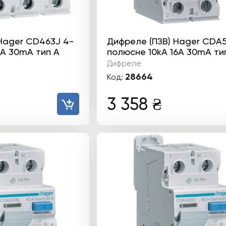
Hager CD463J 4-
Дифреле (ПЗВ) Hager CDA5
А 30mA тип А
полюсне 10kА 16А 30mA ти
Дифреле
28664
Код:
3 358
₴