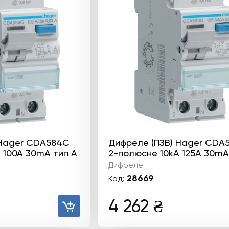
 Hager CDA584C
Дифреле (ПЗВ) Hager CDA
 100А 30mA тип А
2-полюсне 10kА 125А 30mA
Дифреле
28669
Код:
4 262
₴