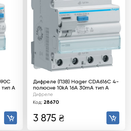
590C
Дифреле (ПЗВ) Hager CDA616C 4-
 тип А
полюсне 10kА 16А 30mA тип А
Дифреле
28670
Код:
3 875
₴