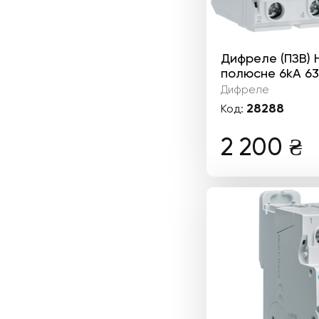
Дифреле (ПЗВ) 
полюсне 6kА 63
Дифреле
28288
Код:
2 200
₴