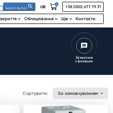
0
UK
+38 (050) 677 79 31
Search Button
акриття
Облицювання
Ще
Контакти
Зв'язатися
з фахівцем
Сортувати:
За замовчуванням