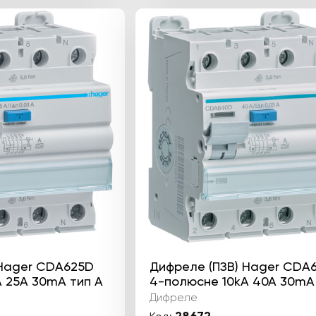
 Hager CDA625D
Дифреле (ПЗВ) Hager CDA
 25А 30mA тип А
4-полюсне 10kА 40А 30mA
Дифреле
28672