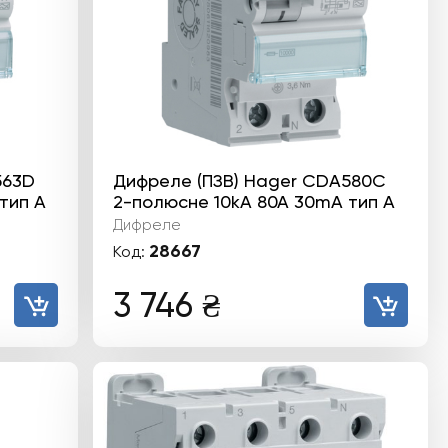
563D
Дифреле (ПЗВ) Hager CDA580C
тип А
2-полюсне 10kА 80А 30mA тип А
Дифреле
28667
Код:
3 746
₴