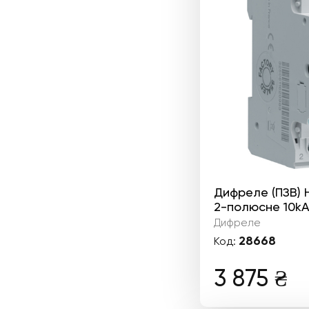
Дифреле (ПЗВ)
2-полюсне 10kА
Дифреле
28668
Код:
3 875
₴