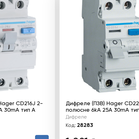
Hager CD216J 2-
Дифреле (ПЗВ) Hager CD22
А 30mA тип А
полюсне 6kА 25А 30mA тип
Дифреле
28283
Код: