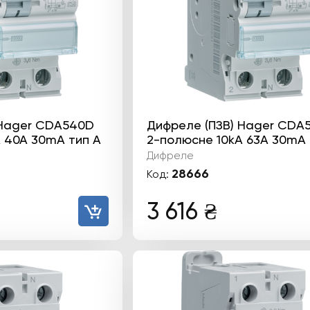
 Hager CDA540D
Дифреле (ПЗВ) Hager CDA
 40А 30mA тип А
2-полюсне 10kА 63А 30mA 
Дифреле
28666
Код:
3 616
₴