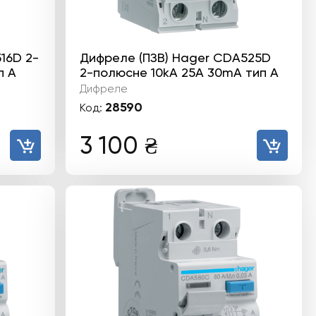
16D 2-
Дифреле (ПЗВ) Hager CDA525D
п А
2-полюсне 10kА 25А 30mA тип А
Дифреле
28590
Код:
3 100
₴