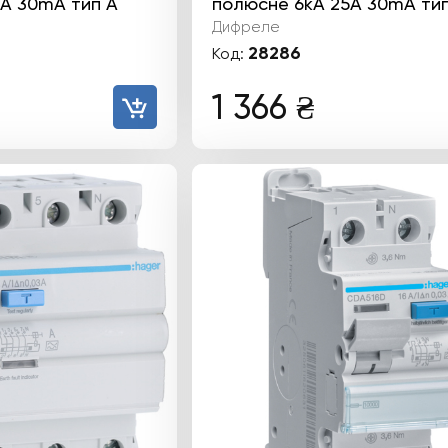
А 30mA тип А
полюсне 6kА 25А 30mA тип
Дифреле
28286
Код:
1 366
₴