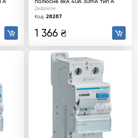
 А
полюсне 6kА 40А 30mA тип А
Дифреле
28287
Код:
1 366
₴