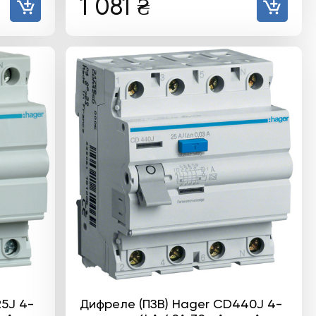
1 081
₴
5J 4-
Дифреле (ПЗВ) Hager CD440J 4-