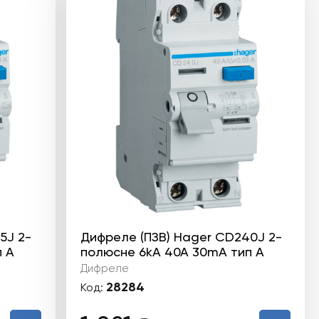
5J 2-
Дифреле (ПЗВ) Hager CD240J 2-
 А
полюсне 6kА 40А 30mA тип А
Дифреле
28284
Код: