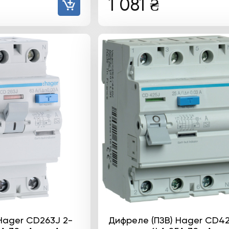
1 081
₴
Hager CD263J 2-
Дифреле (ПЗВ) Hager CD42