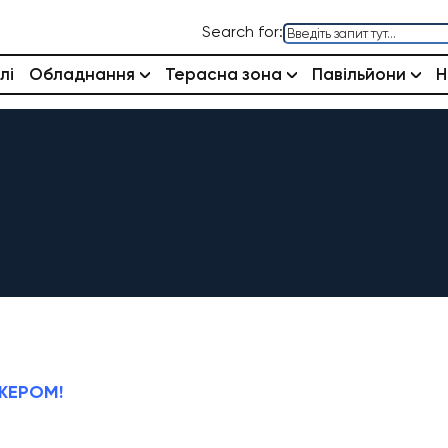
Search for:
лі
Обладнання
Терасна зона
Павільйони
Н
ЖЕРОМ!