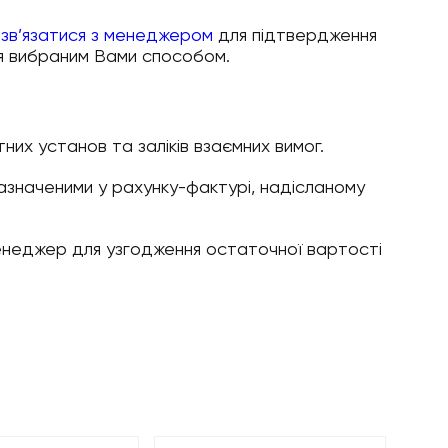
д
зв’язатися з менеджером
для підтвердження
ня вибраним Вами способом.
них установ та заліків взаємних вимог.
зазначеними у рахунку-фактурі, надісланому
менеджер для узгодження остаточної вартості