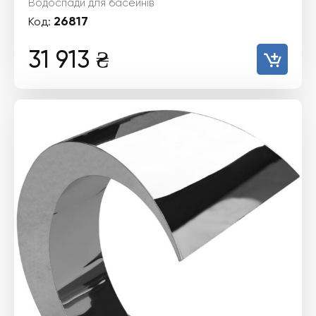
Водоспади для басейнів
26817
Код:
31 913
₴