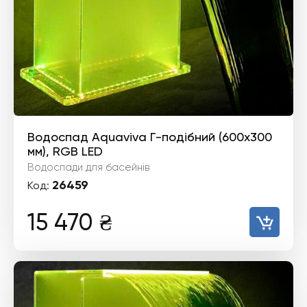
Водоспад Aquaviva Г-подібний (600х300
мм), RGB LED
Водоспади для басейнів
26459
Код:
15 470
₴