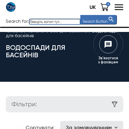
0
UK
Search for:
Search Button
Головна
/
Каталог
/
Все для басейнів
/
Водоспади
для басейнів
ВОДОСПАДИ ДЛЯ
БАСЕЙНІВ
Зв'язатися
з фахівцем
Фільтри:
Сортувати:
За замовчуванням