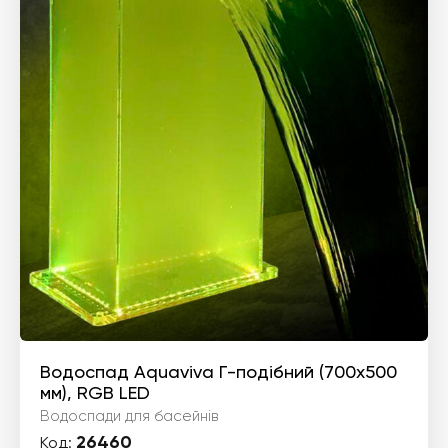
Водоспад Aquaviva Г-подібний (700х500
мм), RGB LED
Водоспади для басейнів
26460
Код: