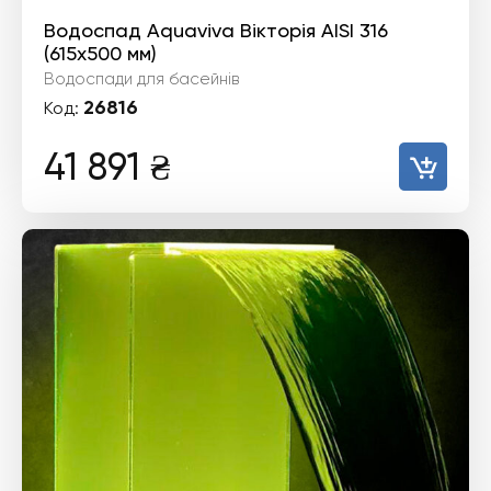
Водоспад Aquaviva Вікторія AISI 316
(615х500 мм)
Водоспади для басейнів
26816
Код:
41 891
₴