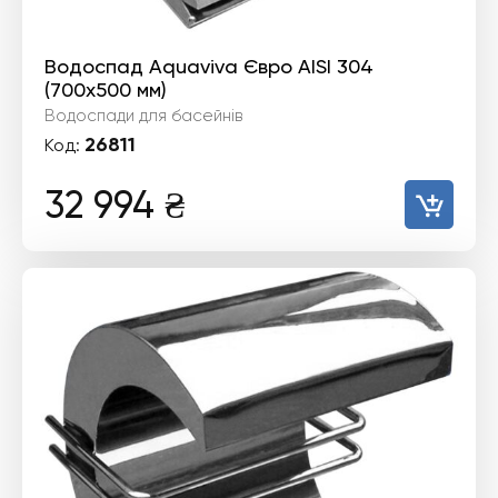
Водоспад Aquaviva Євро AISI 304
(700х500 мм)
Водоспади для басейнів
26811
Код:
32 994
₴