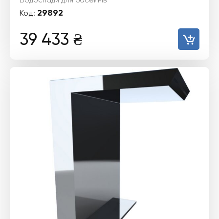
Водоспади для басейнів
29892
Код:
39 433
₴