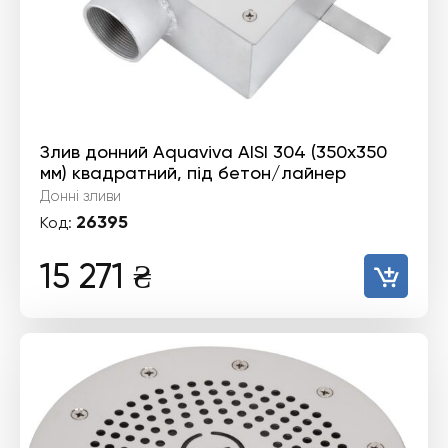
Злив донний Aquaviva AISI 304 (350х350
мм) квадратний, під бетон/лайнер
Донні зливи
26395
Код:
15 271
₴