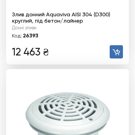
Злив донний Aquaviva AISI 304 (D300)
круглий, під бетон/лайнер
Донні зливи
26393
Код:
12 463
₴