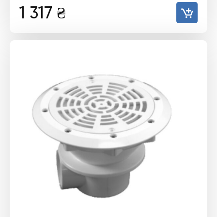
1 317
₴