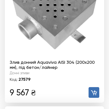
Злив донний Aquaviva AISI 304 (200x200
мм), під бетон/лайнер
Донні зливи
27579
Код:
9 567
₴