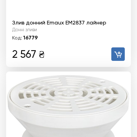
Злив донний Emaux EM2837 лайнер
Донні зливи
16779
Код:
2 567
₴