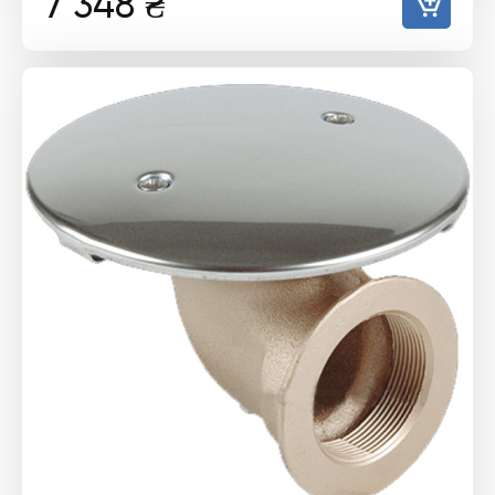
7 348
₴