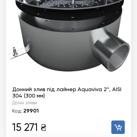
Донний злив під лайнер Aquaviva 2'', AISI
304 (300 мм)
Донні зливи
29901
Код:
15 271
₴