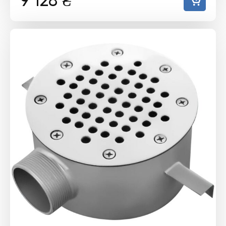
9 128
₴