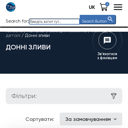
0
UK
Search for:
Search Button
Головна
/
Каталог
/
Все для басейнів
/
Закладні
деталі
/
Донні зливи
ДОННІ ЗЛИВИ
Зв'язатися
з фахівцем
Фільтри:
Сортувати:
За замовчуванням