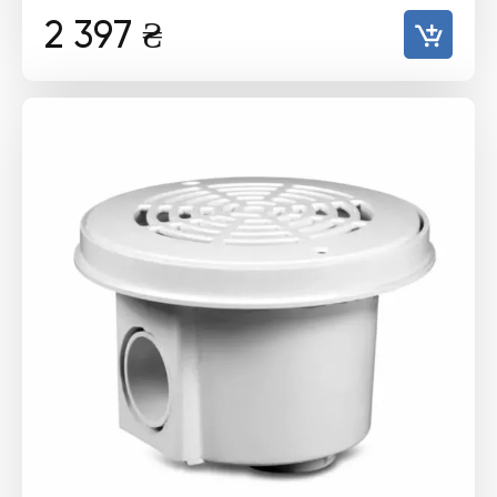
2 397
₴