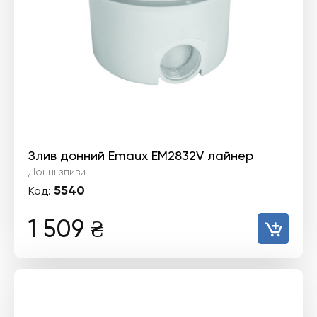
Злив донний Emaux EM2832V лайнер
Донні зливи
5540
Код:
1 509
₴