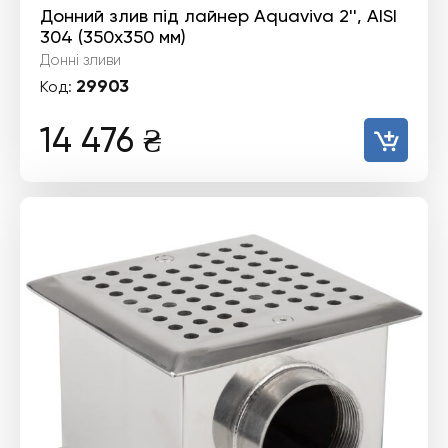
Донний злив під лайнер Aquaviva 2'', AISI
304 (350х350 мм)
Донні зливи
29903
Код:
14 476
₴