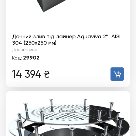
Донний злив під лайнер Aquaviva 2'', AISI
304 (250х250 мм)
Донні зливи
29902
Код:
14 394
₴