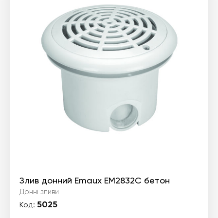
Злив донний Emaux EM2832С бетон
Донні зливи
5025
Код: