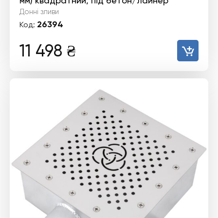
мм) квадратний, під бетон/лайнер
Донні зливи
26394
Код:
11 498
₴