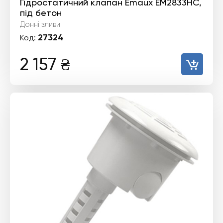
Гідростатичний клапан Emaux EM2833HC,
під бетон
Донні зливи
27324
Код:
2 157
₴