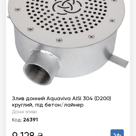
Злив донний Aquaviva AISI 304 (D200)
круглий, під бетон/лайнер
Донні зливи
26391
Код: