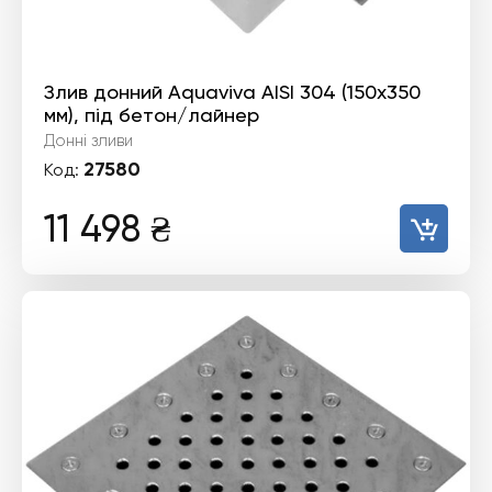
Злив донний Aquaviva AISI 304 (150x350
мм), під бетон/лайнер
Донні зливи
27580
Код:
11 498
₴