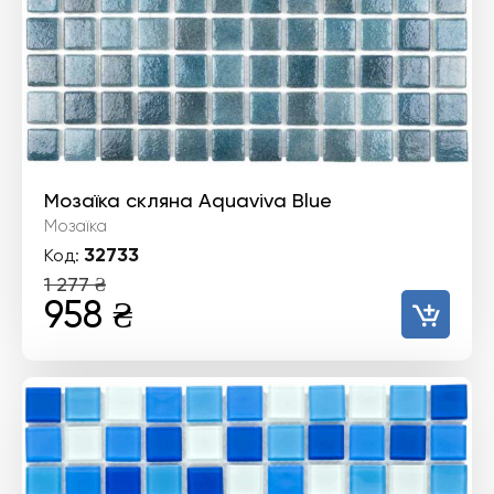
Мозаїка скляна Aquaviva Blue
Мозаїка
32733
Код:
1 277
₴
Оригінальна
Поточна
958
₴
ціна:
ціна:
1
958 ₴.
277 ₴.