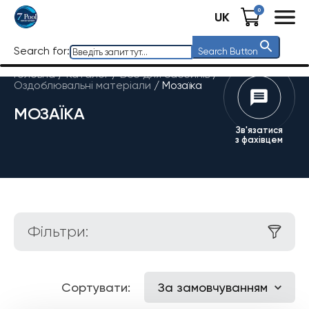
0
UK
Search for:
Search Button
Головна
/
Каталог
/
Все для басейнів
/
Оздоблювальні матеріали
/
Мозаїка
МОЗАЇКА
Зв'язатися
з фахівцем
Фільтри:
Сортувати:
За замовчуванням