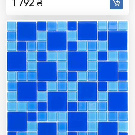
1 792
₴