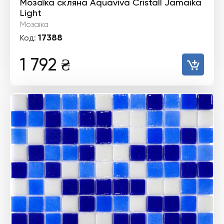
Мозаїка скляна Aquaviva Сristall Jamaika
Light
Мозаїка
17388
Код:
1 792
₴