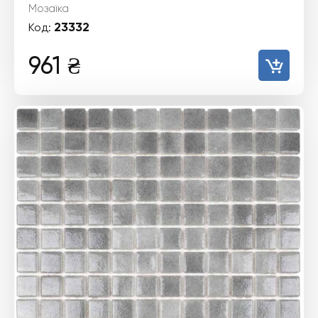
Мозаїка
23332
Код:
961
₴