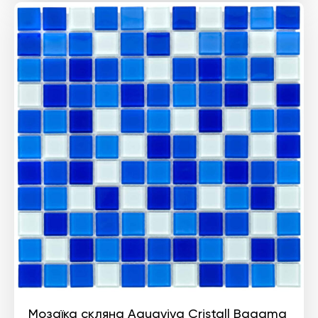
2
1
086 ₴.
565 ₴.
Мозаїка скляна Aquaviva Сristall Bagama