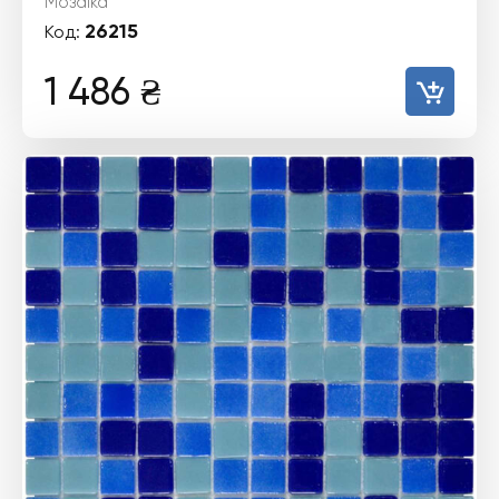
Мозаїка
26215
Код:
1 486
₴