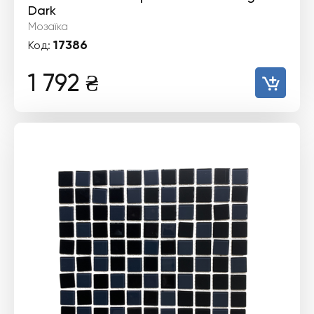
Dark
Мозаїка
17386
Код:
1 792
₴