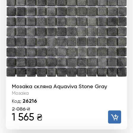
Мозаїка скляна Aquaviva Stone Gray
Мозаїка
26216
Код:
2 086
₴
Оригінальна
Поточна
1 565
₴
ціна:
ціна: