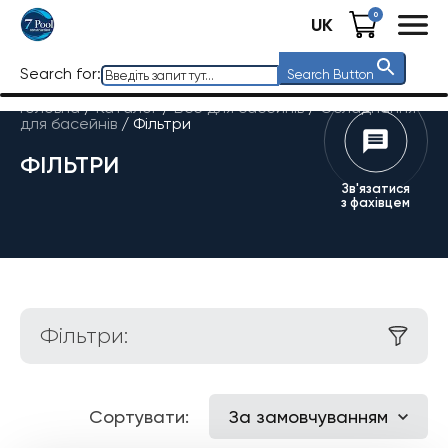
0
UK
Search for:
Search Button
Головна
/
Каталог
/
Все для басейнів
/
Обладнання
для басейнів
/
Фільтри
ФІЛЬТРИ
Зв'язатися
з фахівцем
Фільтри:
Сортувати:
За замовчуванням