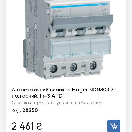
Автоматичний вимикач Hager NDN303 3-
полюсний, In=3 А “D”
Станції контролю та управління басейном
28250
Код:
2 461
₴