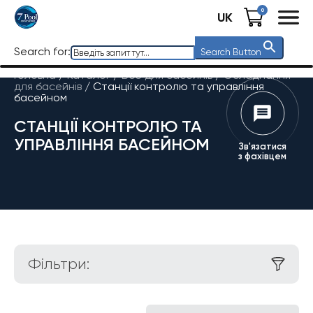
0
UK
Search for:
Search Button
Головна
/
Каталог
/
Все для басейнів
/
Обладнання
для басейнів
/
Станції контролю та управління
басейном
СТАНЦІЇ КОНТРОЛЮ ТА
УПРАВЛІННЯ БАСЕЙНОМ
Зв'язатися
з фахівцем
Фільтри: