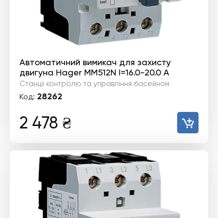
Автоматичний вимикач для захисту
двигуна Hager MM512N I=16.0-20.0 А
Станції контролю та управління басейном
28262
Код:
2 478
₴