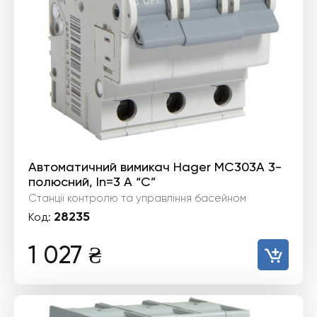
Автоматичний вимикач Hager MC303A 3-
полюсний, In=3 А “C”
Станції контролю та управління басейном
28235
Код:
1 027
₴