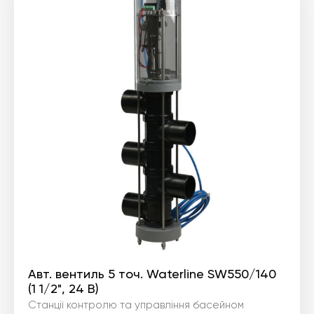
Авт. вентиль 5 точ. Waterline SW550/140
(1 1/2", 24 В)
Станції контролю та управління басейном