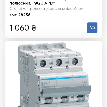
полюсний, In=20 А “D”
Станції контролю та управління басейном
28256
Код:
1 060
₴