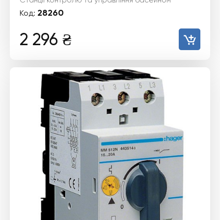
Станції контролю та управління басейном
28260
Код:
2 296
₴