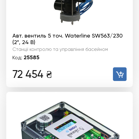
Авт. вентиль 5 точ. Waterline SW563/230
(2", 24 В)
Станції контролю та управління басейном
25585
Код:
72 454
₴