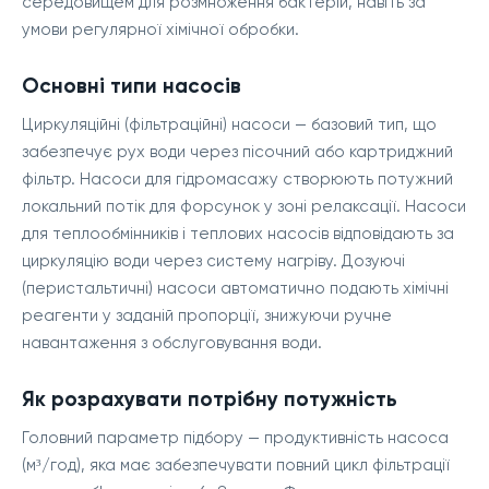
середовищем для розмноження бактерій, навіть за
умови регулярної хімічної обробки.
Основні типи насосів
Циркуляційні (фільтраційні) насоси — базовий тип, що
забезпечує рух води через пісочний або картриджний
фільтр. Насоси для гідромасажу створюють потужний
локальний потік для форсунок у зоні релаксації. Насоси
для теплообмінників і теплових насосів відповідають за
циркуляцію води через систему нагріву. Дозуючі
(перистальтичні) насоси автоматично подають хімічні
реагенти у заданій пропорції, знижуючи ручне
навантаження з обслуговування води.
Як розрахувати потрібну потужність
Головний параметр підбору — продуктивність насоса
(м³/год), яка має забезпечувати повний цикл фільтрації