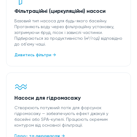
Фільтраційні (циркуляційні) насоси
Базовий тип насоса для будь-якого басейну.
Проганяють воду через фільтраційну установку,
затримуючи бруд, пісок і завислі частинки.
Підбираються за продуктивністю (м³/год) відповідно
до об'єму чаші.
Дивитись фільтри →
Насоси для гідромасажу
Створюють потужний потік для форсунок
гідромасажу — забезпечують ефект джакузі у
басейні або SPA-купелі. Працюють окремим
контуром від основної фільтрації.
Гідро- та аеромасаж →