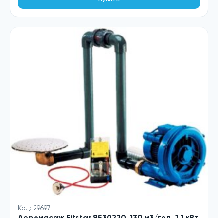
167
159
917 ₴.
522 ₴.
Код: 29697
Аеромасаж Fitstar 8530220, 130 м3/год, 1.1 кВт,