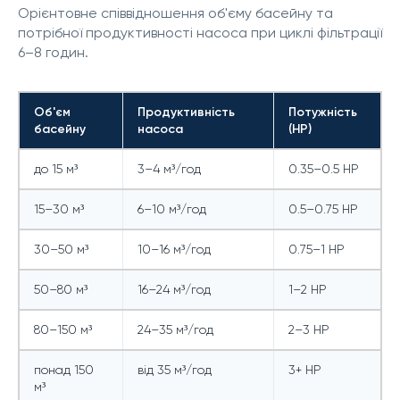
Орієнтовне співвідношення об'єму басейну та
потрібної продуктивності насоса при циклі фільтрації
6–8 годин.
Об'єм
Продуктивність
Потужність
басейну
насоса
(HP)
до 15 м³
3–4 м³/год
0.35–0.5 HP
15–30 м³
6–10 м³/год
0.5–0.75 HP
30–50 м³
10–16 м³/год
0.75–1 HP
50–80 м³
16–24 м³/год
1–2 HP
80–150 м³
24–35 м³/год
2–3 HP
понад 150
від 35 м³/год
3+ HP
м³