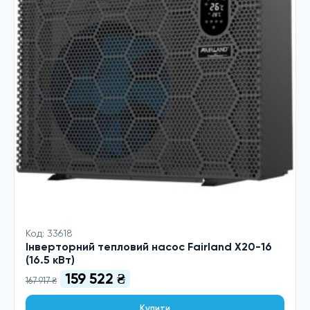
Код: 33618
Інверторний тепловий насос Fairland X20-16
(16.5 кВт)
Оригінальна
Поточна
159 522
₴
167 917
₴
ціна:
ціна:
Купити