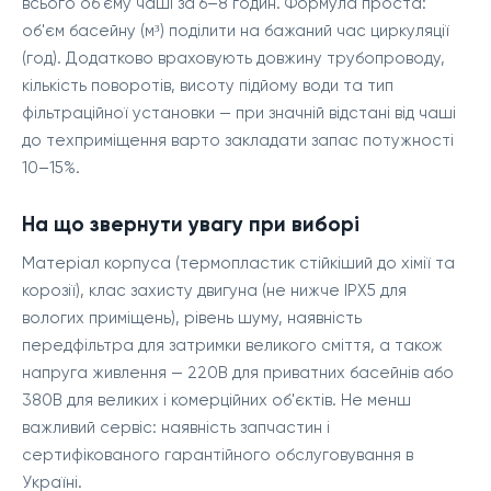
всього об'єму чаші за 6–8 годин. Формула проста:
об'єм басейну (м³) поділити на бажаний час циркуляції
(год). Додатково враховують довжину трубопроводу,
кількість поворотів, висоту підйому води та тип
фільтраційної установки — при значній відстані від чаші
до техпримiщення варто закладати запас потужності
10–15%.
На що звернути увагу при виборі
Матеріал корпуса (термопластик стійкіший до хімії та
корозії), клас захисту двигуна (не нижче IPX5 для
вологих приміщень), рівень шуму, наявність
передфільтра для затримки великого сміття, а також
напруга живлення — 220В для приватних басейнів або
380В для великих і комерційних об'єктів. Не менш
важливий сервіс: наявність запчастин і
сертифікованого гарантійного обслуговування в
Україні.