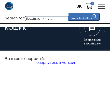
0
UK
Search for:
Search Button
КОШИК
Зв'язатися
з фахівцем
Ваш кошик порожній.
Повернутись в магазин