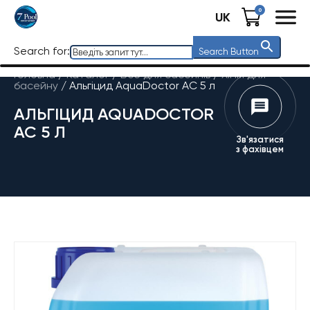
0
UK
Search for:
Search Button
Головна
/
Каталог
/
Все для басейнів
/
Хімія для
басейну
/
Альгіцид AquaDoctor AC 5 л
АЛЬГІЦИД AQUADOCTOR
AC 5 Л
Зв'язатися
з фахівцем