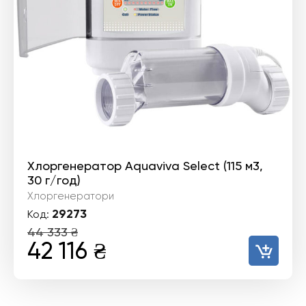
Хлоргенератор Aquaviva Select (115 м3,
30 г/год)
Хлоргенератори
29273
Код:
44 333
₴
Оригінальна
Поточна
42 116
₴
ціна:
ціна:
44
42