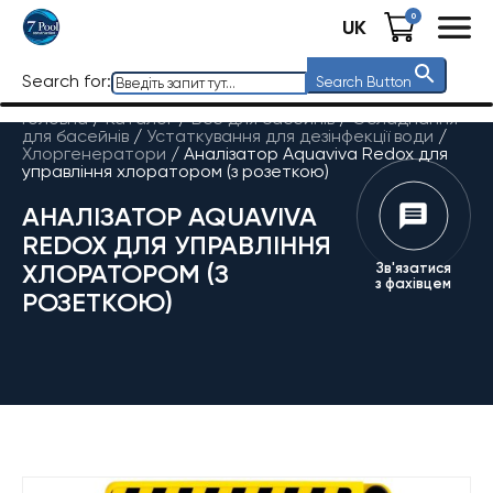
0
UK
Search for:
Search Button
Головна
/
Каталог
/
Все для басейнів
/
Обладнання
для басейнів
/
Устаткування для дезінфекції води
/
Хлоргенератори
/
Аналізатор Aquaviva Redox для
управління хлоратором (з розеткою)
АНАЛІЗАТОР AQUAVIVA
REDOX ДЛЯ УПРАВЛІННЯ
ХЛОРАТОРОМ (З
Зв'язатися
з фахівцем
РОЗЕТКОЮ)