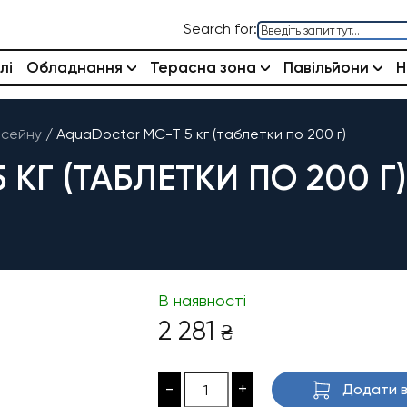
Search for:
лі
Обладнання
Терасна зона
Павільйони
Н
асейну
/
AquaDoctor MC-T 5 кг (таблетки по 200 г)
КГ (ТАБЛЕТКИ ПО 200 Г)
В наявності
2 281
₴
-
+
Додати в