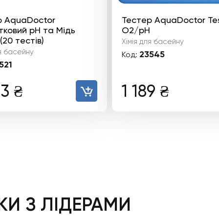
р AquaDoctor
Тестер AquaDoctor Te
ковий pH та Мідь
O2/pH
(20 тестів)
Хімія для басейну
ля басейну
23545
Код:
521
73
₴
1 189
₴
И З ЛІДЕРАМИ