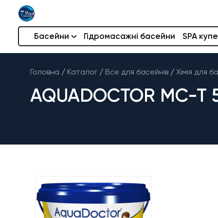
Басейни
Гідромасажні басейни
SPA купе
Головна
/
Каталог
/
Все для басейнів
/
Хімія для б
AQUADOCTOR MC-T 5 