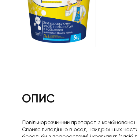
ОПИС
Повільнорозчинний препарат з комбінованої ф
Сприяє випадінню в осад найдрібніших части
боротьби з водоростями) і коагулянт (засіб 