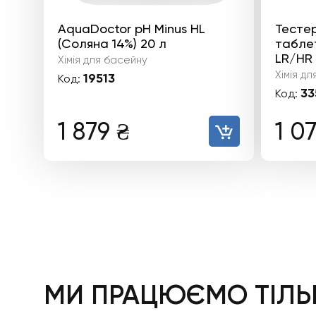
AquaDoctor pH Minus HL
Тесте
(Соляна 14%) 20 л
таблет
LR/HR 
Хімія для басейну
Хімія д
19513
Код:
33
Код:
1 879
₴
1 0
МИ ПРАЦЮЄМО ТІЛЬК