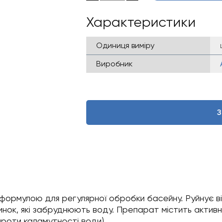
Характеристики
Одиниця виміру
Виробник
З
ормулою для регулярної обробки басейну. Руйнує віру
нок, які забруднюють воду. Препарат містить активни
проти каламутності води).