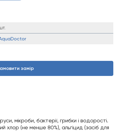
шт.
AquaDoctor
амовити замір
си, мікроби, бактерії, грибки і водорості.
й хлор (не менше 80%), альгіцид (засіб для