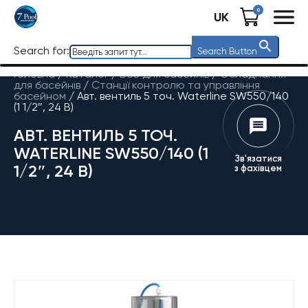
0
UK
Search for:
Search Button
Головна
/
Каталог
/
Все для басейнів
/
Обладнання
для басейнів
/
Станції контролю та управління
басейном
/
Авт. вентиль 5 точ. Waterline SW550/140
(1 1/2″, 24 В)
АВТ. ВЕНТИЛЬ 5 ТОЧ.
WATERLINE SW550/140 (1
Зв'язатися
1/2″, 24 В)
з фахівцем