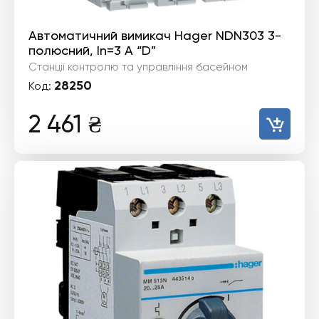
Автоматичний вимикач Hager NDN303 3-
полюсний, In=3 А “D”
Станції контролю та управління басейном
28250
Код:
2 461
₴