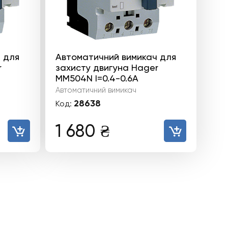
 для
Автоматичний вимикач для
r
захисту двигуна Hager
MM504N I=0.4-0.6А
Автоматичний вимикач
28638
Код:
1 680
₴