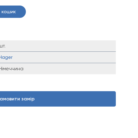
 кошик
шт.
Hager
Німеччина
амовити замір