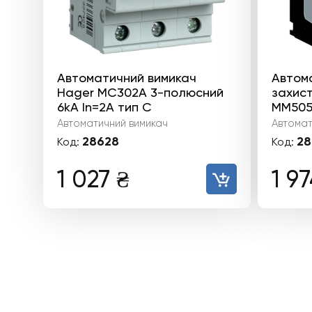
Автоматичний вимикач
Автом
Hager MC302A 3-полюсний
захист
6kA In=2А тип C
MM505N
Автоматичний вимикач
Автомат
28628
28
Код:
Код:
1 027
₴
1 9