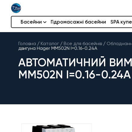
Басейни
Гідромасажні басейни
SPA купе
Головна
/
Каталог
/
Все для басейнів
/
Обладнання
двигуна Hager MM502N I=0.16-0.24А
АВТОМАТИЧНИЙ ВИМ
MM502N I=0.16-0.24А