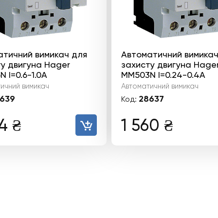
атичний вимикач для
Автоматичний вимикач
у двигуна Hager
захисту двигуна Hage
 I=0.6-1.0А
MM503N I=0.24-0.4А
ичний вимикач
Автоматичний вимикач
639
28637
Код:
74
₴
1 560
₴