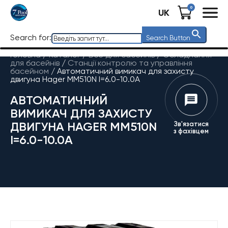
0
UK
Search for:
Search Button
Головна
/
Каталог
/
Все для басейнів
/
Обладнання
для басейнів
/
Станції контролю та управління
басейном
/
Автоматичний вимикач для захисту
двигуна Hager MM510N I=6.0-10.0А
АВТОМАТИЧНИЙ
ВИМИКАЧ ДЛЯ ЗАХИСТУ
ДВИГУНА HAGER MM510N
Зв'язатися
з фахівцем
I=6.0-10.0А