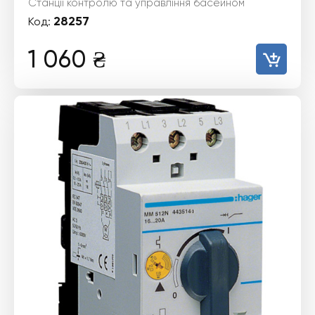
Станції контролю та управління басейном
28257
Код:
1 060
₴