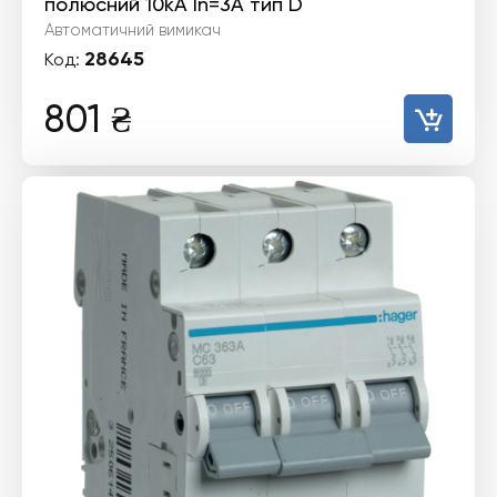
полюсний 10kA In=3А тип D
Автоматичний вимикач
28645
Код:
801
₴