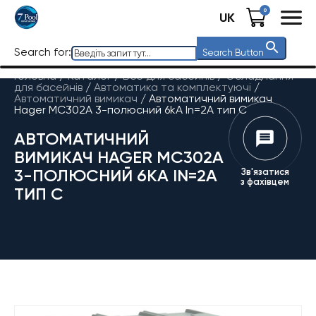
0
UK
Search for:
Search Button
Головна
/
Каталог
/
Все для басейнів
/
Обладнання
для басейнів
/
Автоматика та комплектуючі
/
Автоматичний вимикач
/
Автоматичний вимикач
Hager MC302A 3-полюсний 6kA In=2А тип C
АВТОМАТИЧНИЙ
ВИМИКАЧ HAGER MC302A
3-ПОЛЮСНИЙ 6KA IN=2А
Зв'язатися
з фахівцем
ТИП C