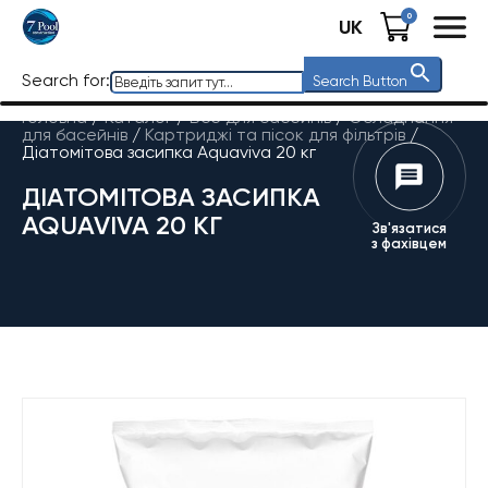
0
UK
Search for:
Search Button
Головна
/
Каталог
/
Все для басейнів
/
Обладнання
для басейнів
/
Картриджі та пісок для фільтрів
/
Діатомітова засипка Aquaviva 20 кг
ДІАТОМІТОВА ЗАСИПКА
AQUAVIVA 20 КГ
Зв'язатися
з фахівцем