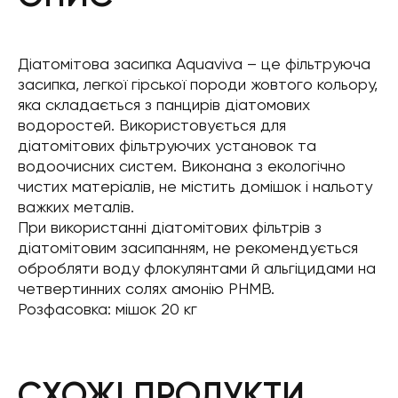
Діатомітова засипка Aquaviva – це фільтруюча
засипка, легкої гірської породи жовтого кольору,
яка складається з панцирів діатомових
водоростей. Використовується для
діатомітових фільтруючих установок та
водоочисних систем. Виконана з екологічно
чистих матеріалів, не містить домішок і нальоту
важких металів.
При використанні діатомітових фільтрів з
діатомітовим засипанням, не рекомендується
обробляти воду флокулянтами й альгіцидами на
четвертинних солях амонію PHMB.
Розфасовка: мішок 20 кг
СХОЖІ ПРОДУКТИ