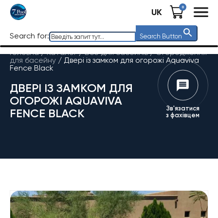
0
UK
Search for:
Search Button
Головна
/
Каталог
/
Все для басейнів
/
Огородження
для басейну
/
Двері із замком для огорожі Aquaviva
Fence Black
ДВЕРІ ІЗ ЗАМКОМ ДЛЯ
ОГОРОЖІ AQUAVIVA
Зв'язатися
FENCE BLACK
з фахівцем