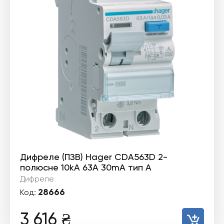
Дифреле (ПЗВ) Hager CDA563D 2-
полюсне 10kА 63А 30mA тип А
Дифреле
28666
Код:
3 616
₴