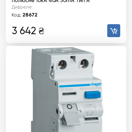
полюсне 10kА 40А 30mA тип А
Дифреле
28672
Код:
3 642
₴