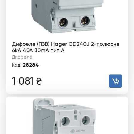
Дифреле (ПЗВ) Hager CD240J 2-полюсне
6kА 40А 30mA тип А
Дифреле
28284
Код:
1 081
₴