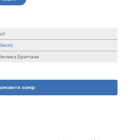
шт.
Elecro
Велика Британія
амовити замір