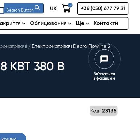
0
UK
+38 (050) 677 79 31
Search Button
акриття
Облицювання
Ще
Контакти
ронагрівачі
/
Електронагрівач Elecro Flowline 2
8 КВТ 380 В
Зв'язатися
з фахівцем
23135
Код:
 кошик