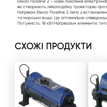
Elecro Flowline 2 – нове покоління електрон
які створюють лійкоподібну траєкторію прот
Нагрівачі Elecro Flowline 2 легкі у встанов
та морської води. Це оптимальне співвідношен
Потужність: 18 кВтНагрівальні елементи: ти
СХОЖІ ПРОДУКТИ