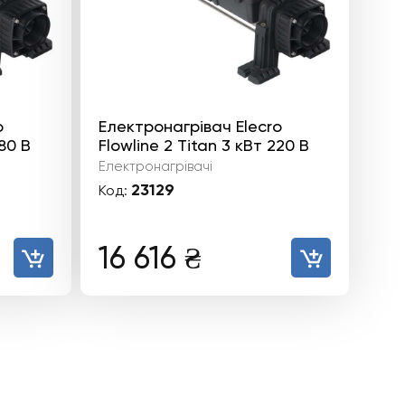
o
Електронагрівач Elecro
380 В
Flowline 2 Titan 3 кВт 220 В
Електронагрівачі
23129
Код:
16 616
₴