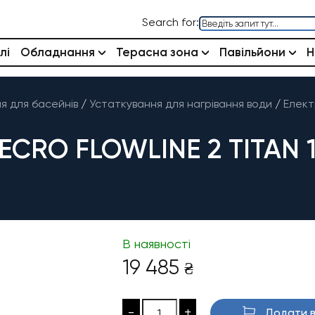
Search for:
лі
Обладнання
Терасна зона
Павільйони
Н
 для басейнів
/
Устаткування для нагрівання води
/
Елект
CRO FLOWLINE 2 TITAN 1
В наявності
19 485
₴
-
+
Додати в