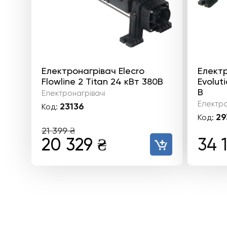
Електронагрівач Elecro
Електр
Flowline 2 Titan 24 кВт 380В
Evoluti
В
Електронагрівачі
Електро
23136
Код:
29
Код:
21 399
₴
Оригінальна
Поточна
20 329
₴
34 
ціна:
ціна:
21
20
399 ₴.
329 ₴.