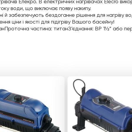
агрівачів Елекро. В електричних нагрівачах Elecro вик
оку води, що виключає появу накипу.
ленні й забезпечують бездоганне рішення для нагріву в
ня ціни і якості для підігріву Вашого басейну!
танПроточна частина: титанЗ’єднання: ВР 1½” або пе