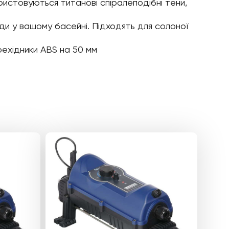
ористовуються титанові спіралеподібні тени,
оди у вашому басейні. Підходять для солоної
рехідники ABS на 50 мм