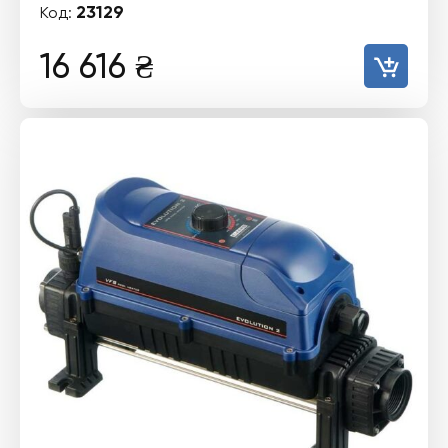
23129
Код:
16 616
₴