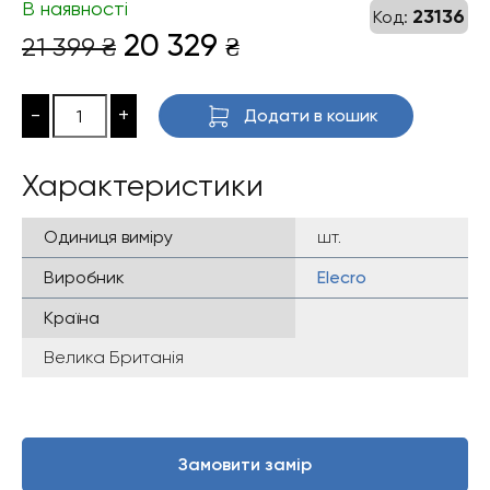
В наявності
23136
Код:
Оригінальна
Поточна
20 329
21 399
₴
₴
ціна:
ціна:
21
20
-
+
Додати в кошик
399 ₴.
329 ₴.
Характеристики
Одиниця виміру
шт.
Виробник
Elecro
Країна
Велика Британія
Замовити замір