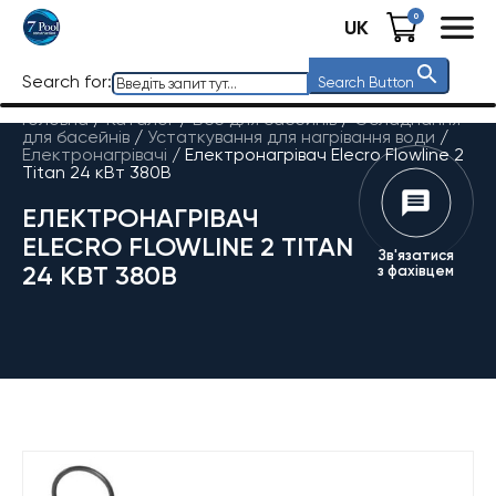
0
UK
Search for:
Search Button
Головна
/
Каталог
/
Все для басейнів
/
Обладнання
для басейнів
/
Устаткування для нагрівання води
/
Електронагрівачі
/
Електронагрівач Elecro Flowline 2
Titan 24 кВт 380В
ЕЛЕКТРОНАГРІВАЧ
ELECRO FLOWLINE 2 TITAN
Зв'язатися
24 КВТ 380В
з фахівцем