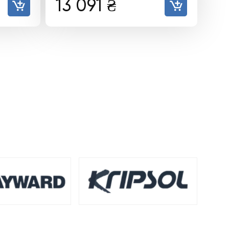
13 091
₴