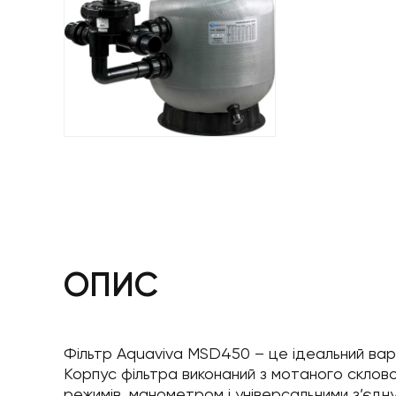
ОПИС
Фільтр Aquaviva MSD450 – це ідеальний варі
Корпус фільтра виконаний з мотаного скловол
режимів, манометром і універсальними з’єдну