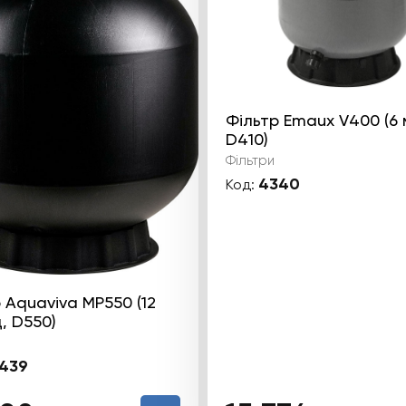
Фільтр Emaux V400 (6 
D410)
Фільтри
4340
Код:
 Aquaviva MP550 (12
, D550)
439