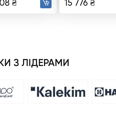
008
₴
15 776
₴
И З ЛІДЕРАМИ