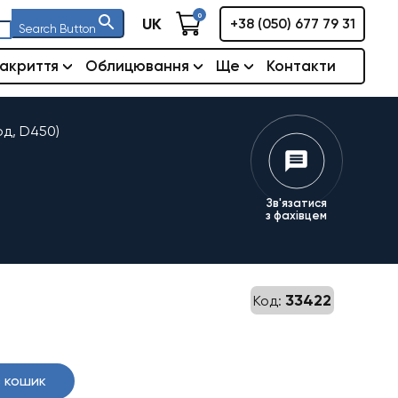
0
UK
+38 (050) 677 79 31
Search Button
акриття
Облицювання
Ще
Контакти
од, D450)
Зв'язатися
з фахівцем
33422
Код:
 кошик