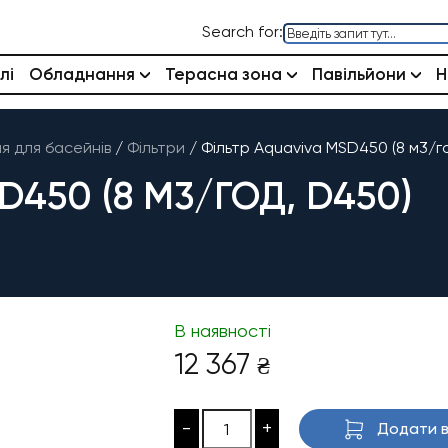
Search for:
лі
Обладнання
Терасна зона
Павільйони
Н
 для басейнів
/
Фільтри
/
Фільтр Aquaviva MSD450 (8 м3/г
D450 (8 М3/ГОД, D450)
В наявності
12 367
₴
-
+
Додати в