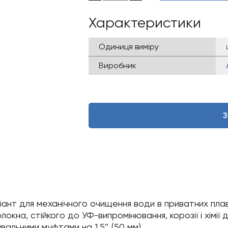
Характеристики
Одиниця виміру
Виробник
З
ант для механічного очищення води в приватних плав
окна, стійкого до УФ-випромінювання, корозії і хімії
вальними муфтами на 1.5″ (50 мм).