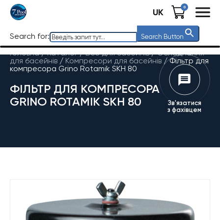
0
UK
Search for:
Search Button
Головна
/
Каталог
/
Все для басейнів
/
Обладнання
для басейнів
/
Компресори для басейнів
/
Фільтр для
компресора Grino Rotamik SKH 80
ФІЛЬТР ДЛЯ КОМПРЕСОРА
GRINO ROTAMIK SKH 80
Зв'язатися
з фахівцем