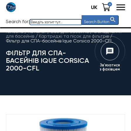
0
UK
Search for:
Search Button
Головна
/
Каталог
/
Все для басейнів
/
Обладнання
для басейнів
/
Картриджі та пісок для фільтрів
/
Фільтр для СПА-басейнів Ique Corsica 2000-CFL
ФІЛЬТР ДЛЯ СПА-
БАСЕЙНІВ IQUE CORSICA
Зв'язатися
2000-CFL
з фахівцем