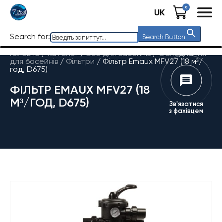
0
UK
Search for:
Search Button
Головна
/
Каталог
/
Все для басейнів
/
Обладнання
для басейнів
/
Фільтри
/
Фільтр Emaux MFV27 (18 м³/
год, D675)
ФІЛЬТР EMAUX MFV27 (18
М³/ГОД, D675)
Зв'язатися
з фахівцем