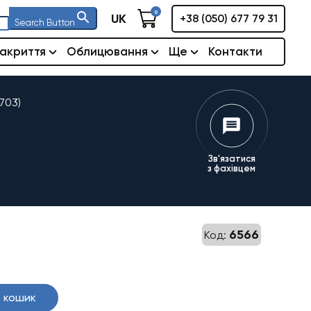
0
UK
+38 (050) 677 79 31
Search Button
акриття
Облицювання
Ще
Контакти
703)
Зв'язатися
з фахівцем
6566
Код:
 кошик