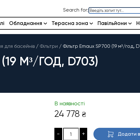
Search for:
лі
Обладнання
Терасна зона
Павільйони
Н
 для басейнів
/
Фільтри
/
Фільтр Emaux SP700 (19 м³/год, D
(19 М³/ГОД, D703)
В наявності
24 778
₴
-
+
Додати в