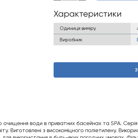
Характеристики
Одиниця виміру
Виробник
З
 очищення води в приватних басейнах та SPA. Серія P(
ту. Виготовлені з високоміцного поліетилену. Викори
ь для використання в будь-яких погодних умовах. Філ