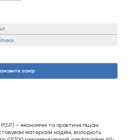
шт.
Emaux
амовити замір
SP) – економічні та практичні піщані
стовувані матеріали надійні, володіють
ьтр SP700 рекомендований для басейнів 60-