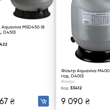
 Aquaviva MSD450 (8
, D450)
422
Фільтр Aquaviva M400 
год, D400)
Фільтри
33412
Код:
367
₴
9 090
₴