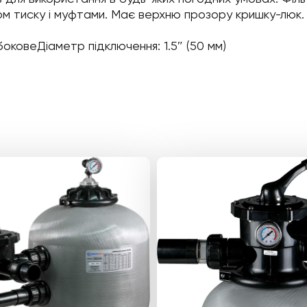
ком тиску і муфтами. Має верхню прозору кришку-люк
боковеДіаметр підключення: 1.5″ (50 мм)