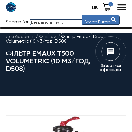
0
UK
Search for:
Search Button
Головна
/
Каталог
/
Все для басейнів
/
Обладнання
для басейнів
/
Фільтри
/
Фільтр Emaux T500
Volumetric (10 м3/год, D508)
ФІЛЬТР EMAUX T500
VOLUMETRIC (10 М3/ГОД,
Зв'язатися
D508)
з фахівцем