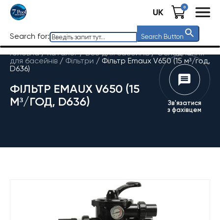
0
UK
Search for:
Search Button
Головна
/
Каталог
/
Все для басейнів
/
Обладнання
для басейнів
/
Фільтри
/
Фільтр Emaux V650 (15 м³/год,
D636)
ФІЛЬТР EMAUX V650 (15
М³/ГОД, D636)
Зв'язатися
з фахівцем