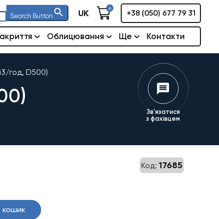
0
UK
+38 (050) 677 79 31
Search Button
акриття
Облицювання
Ще
Контакти
м3/год, D500)
00)
Зв'язатися
з фахівцем
17685
Код:
 кошик