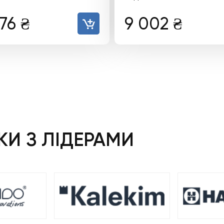
776
₴
9 002
₴
И З ЛІДЕРАМИ