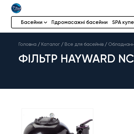
Басейни
Гідромасажні басейни
SPA купе
Головна
/
Каталог
/
Все для басейнів
/
Обладнання
ФІЛЬТР HAYWARD NC5