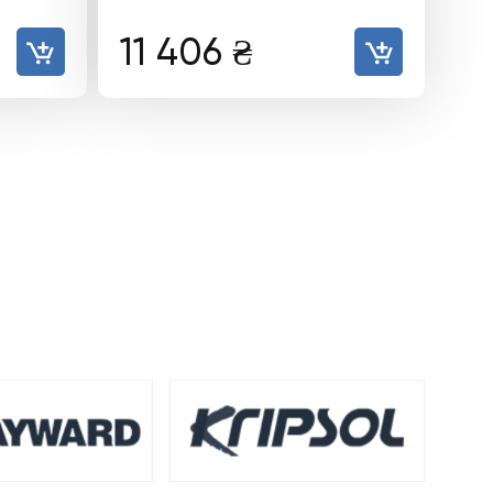
11 406
₴