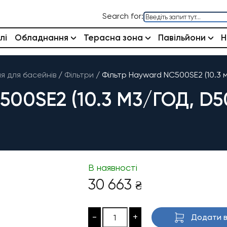
Search for:
лі
Обладнання
Терасна зона
Павільйони
Н
 для басейнів
/
Фільтри
/
Фільтр Hayward NC500SE2 (10.3 
00SE2 (10.3 М3/ГОД, D5
В наявності
30 663
₴
-
+
Додати в