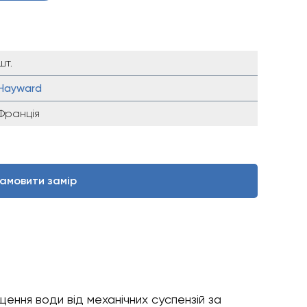
шт.
Hayward
Франція
амовити замір
щення води від механічних суспензій за