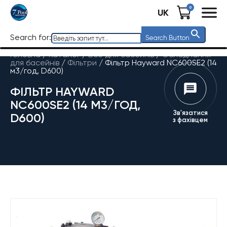
0
UK
Search for:
Search Button
Головна
/
Каталог
/
Все для басейнів
/
Обладнання
для басейнів
/
Фільтри
/
Фільтр Hayward NC600SE2 (14
м3/год, D600)
ФІЛЬТР HAYWARD
NC600SE2 (14 М3/ГОД,
Зв'язатися
D600)
з фахівцем