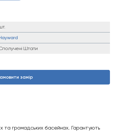
шт.
Hayward
Сполучені Штати
амовити замір
ніх та громадських басейнах. Гарантують