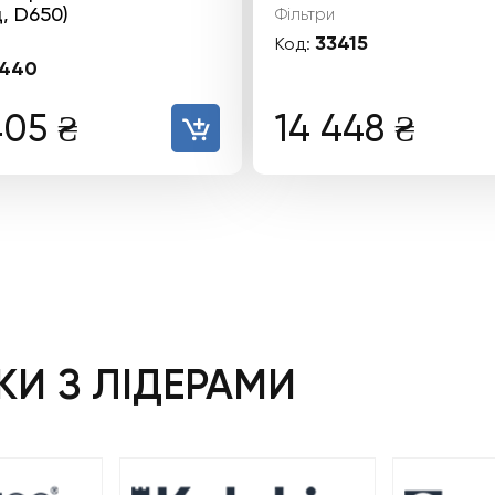
, D650)
Фільтри
33415
Код:
440
405
₴
14 448
₴
И З ЛІДЕРАМИ