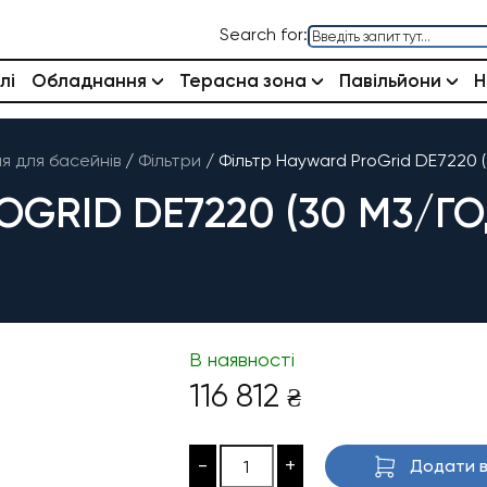
Search for:
лі
Обладнання
Терасна зона
Павільйони
Н
 для басейнів
/
Фільтри
/
Фільтр Hayward ProGrid DE7220 (
GRID DE7220 (30 М3/ГОД
В наявності
116 812
₴
-
+
Додати в