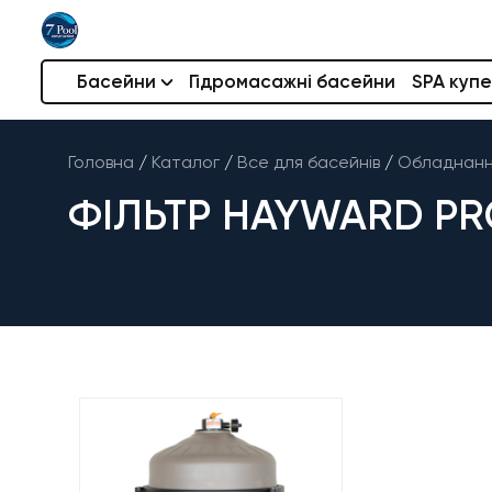
Басейни
Гідромасажні басейни
SPA купе
Головна
/
Каталог
/
Все для басейнів
/
Обладнання
ФІЛЬТР HAYWARD PRO