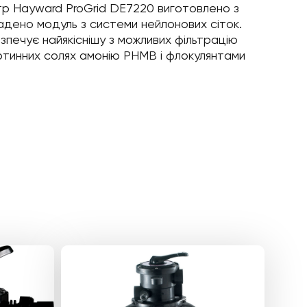
льтр Hayward ProGrid DE7220 виготовлено з
ладено модуль з системи нейлонових сіток.
езпечує найякіснішу з можливих фільтрацію
ртинних солях амонію PHMB і флокулянтами