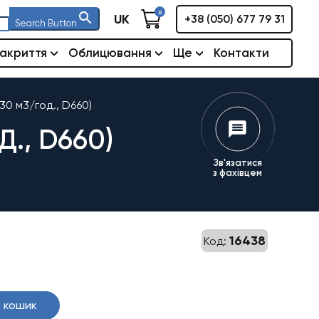
0
UK
+38 (050) 677 79 31
Search Button
акриття
Облицювання
Ще
Контакти
30 м3/год., D660)
., D660)
Зв'язатися
з фахівцем
16438
Код:
 кошик