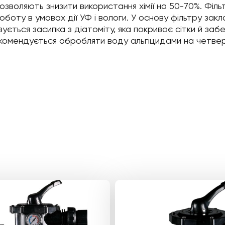
дозволяють знизити використання хімії на 50-70%. Фі
боту в умовах дії УФ і вологи. У основу фільтру зак
ується засипка з діатоміту, яка покриває сітки й заб
комендується обробляти воду альгіцидами на четве