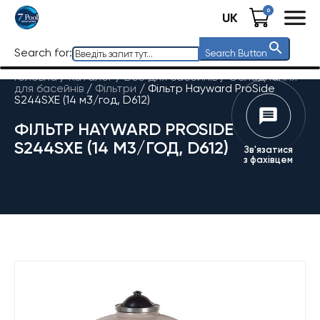
0
UK
Search for:
Search Button
Головна
/
Каталог
/
Все для басейнів
/
Обладнання
для басейнів
/
Фільтри
/
Фільтр Hayward ProSide
S244SXE (14 м3/год, D612)
ФІЛЬТР HAYWARD PROSIDE
S244SXE (14 М3/ГОД, D612)
Зв'язатися
з фахівцем