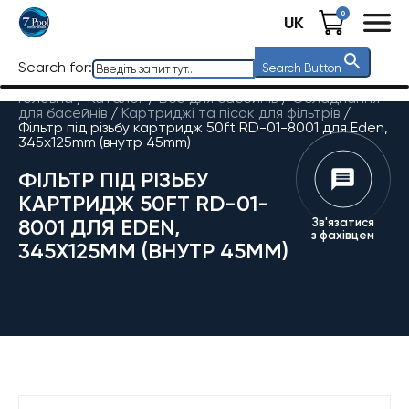
0
UK
Search for:
Search Button
Головна
/
Каталог
/
Все для басейнів
/
Обладнання
для басейнів
/
Картриджі та пісок для фільтрів
/
Фільтр під різьбу картридж 50ft RD-01-8001 для Eden,
345х125mm (внутр 45mm)
ФІЛЬТР ПІД РІЗЬБУ
КАРТРИДЖ 50FT RD-01-
8001 ДЛЯ EDEN,
Зв'язатися
з фахівцем
345Х125MM (ВНУТР 45MM)