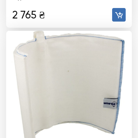
2 765
₴