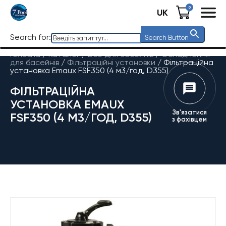
0
UK
Search for:
Search Button
Головна
/
Каталог
/
Все для басейнів
/
Обладнання
для басейнів
/
Фільтраційні установки
/
Фільтраційна
установка Emaux FSF350 (4 м3/год, D355)
ФІЛЬТРАЦІЙНА
УСТАНОВКА EMAUX
Зв'язатися
FSF350 (4 М3/ГОД, D355)
з фахівцем