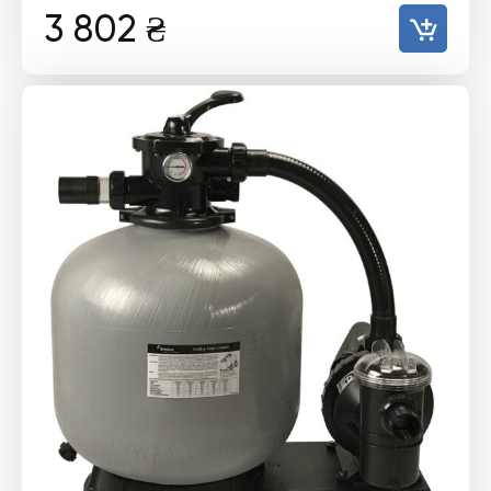
3 802
₴