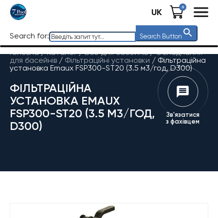
0
UK
Search for:
Search Button
Головна
/
Каталог
/
Все для басейнів
/
Обладнання
для басейнів
/
Фільтраційні установки
/
Фільтраційна
установка Emaux FSP300-ST20 (3.5 м3/год, D300)
ФІЛЬТРАЦІЙНА
УСТАНОВКА EMAUX
FSP300-ST20 (3.5 М3/ГОД,
Зв'язатися
з фахівцем
D300)