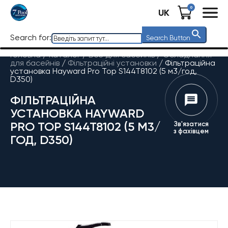
0
UK
Search for:
Search Button
Головна
/
Каталог
/
Все для басейнів
/
Обладнання
для басейнів
/
Фільтраційні установки
/
Фільтраційна
установка Hayward Pro Top S144T8102 (5 м3/год,
D350)
ФІЛЬТРАЦІЙНА
УСТАНОВКА HAYWARD
PRO TOP S144T8102 (5 М3/
Зв'язатися
з фахівцем
ГОД, D350)