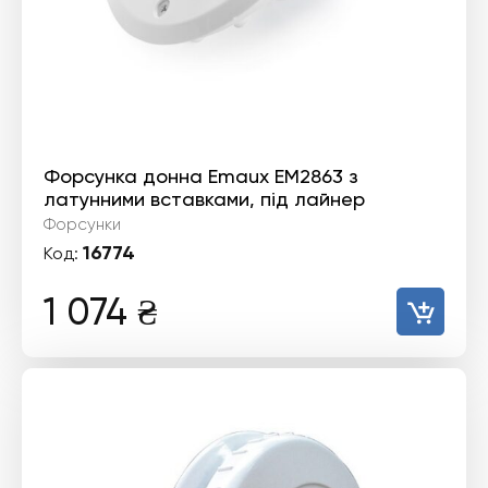
Форсунка донна Emaux EM2863 з
латунними вставками, під лайнер
Форсунки
16774
Код:
1 074
₴