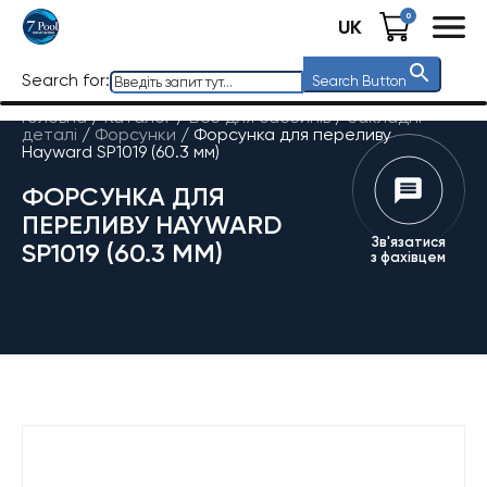
0
UK
Search for:
Search Button
Головна
/
Каталог
/
Все для басейнів
/
Закладні
деталі
/
Форсунки
/
Форсунка для переливу
Hayward SP1019 (60.3 мм)
ФОРСУНКА ДЛЯ
ПЕРЕЛИВУ HAYWARD
Зв'язатися
SP1019 (60.3 ММ)
з фахівцем