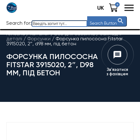
0
UK
Search for:
Search Button
Головна
/
Каталог
/
Все для басейнів
/
Закладні
деталі
/
Форсунки
/
Форсунка пилососна Fitstar
3915020, 2″, d98 мм, під бетон
ФОРСУНКА ПИЛОСОСНА
FITSTAR 3915020, 2″, D98
Зв'язатися
ММ, ПІД БЕТОН
з фахівцем