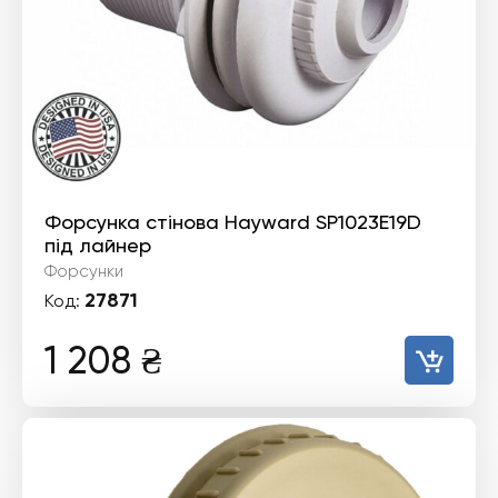
Форсунка стінова Hayward SP1023E19D
під лайнер
Форсунки
27871
Код:
1 208
₴