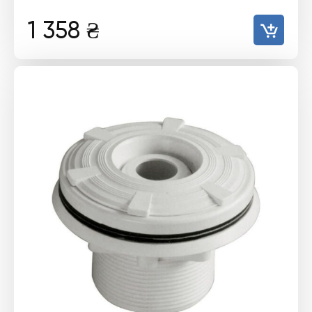
1 358
₴