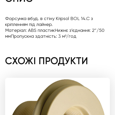
Форсунка вбуд. в стіну Kripsol BOL 14.C з
кріпленням під лайнер.
Матеріал: ABS пластикНижнє з’єднання: 2″/50
ммПропускна здатність: 3 м³/год
СХОЖІ ПРОДУКТИ