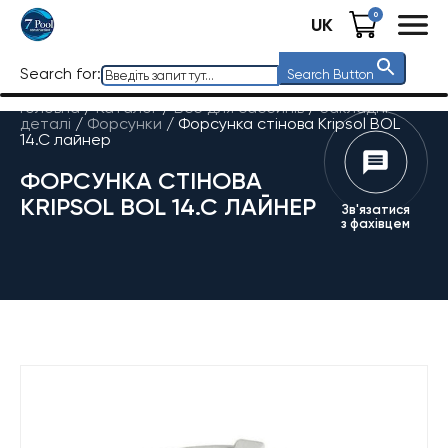
0
UK
Search for:
Search Button
Головна
/
Каталог
/
Все для басейнів
/
Закладні
деталі
/
Форсунки
/
Форсунка стінова Kripsol BOL
14.C лайнер
ФОРСУНКА СТІНОВА
KRIPSOL BOL 14.C ЛАЙНЕР
Зв'язатися
з фахівцем