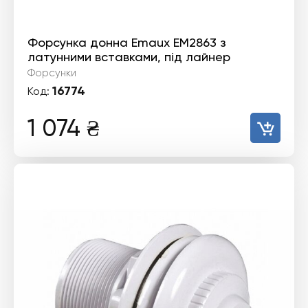
Форсунка донна Emaux EM2863 з
латунними вставками, під лайнер
Форсунки
16774
Код:
1 074
₴