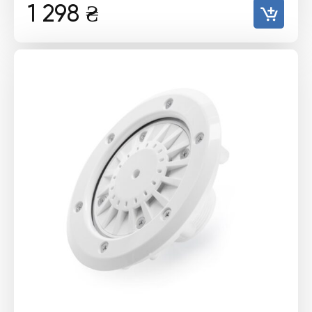
1 298
₴