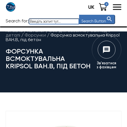
0
UK
Search for:
Search Button
Головна
/
Каталог
/
Все для басейнів
/
Закладні
деталі
/
Форсунки
/
Форсунка всмоктувальна Kripsol
BAH.B, під бетон
ФОРСУНКА
ВСМОКТУВАЛЬНА
Зв'язатися
KRIPSOL BAH.B, ПІД БЕТОН
з фахівцем