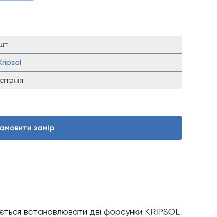
шт.
Kripsol
Іспанія
амовити замір
дується встановлювати дві форсунки KRIPSOL