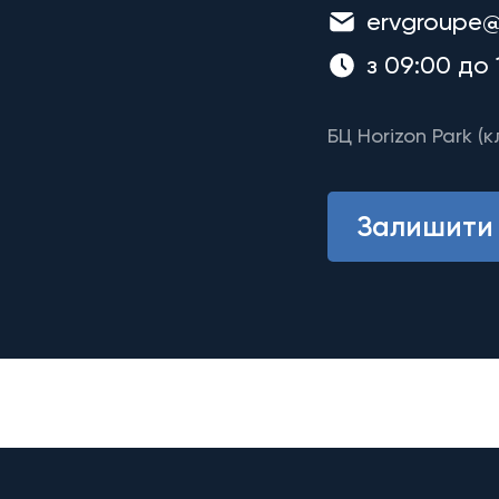
ervgroupe@
з 09:00 до 
БЦ Horizon Park (к
Залишити 