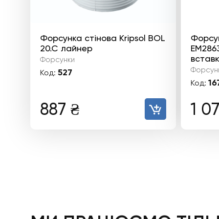
Форсунка стінова Kripsol BOL
Форсу
20.C лайнер
EM2863
вставк
Форсунки
Форсун
527
Код:
16
Код:
887
₴
1 0