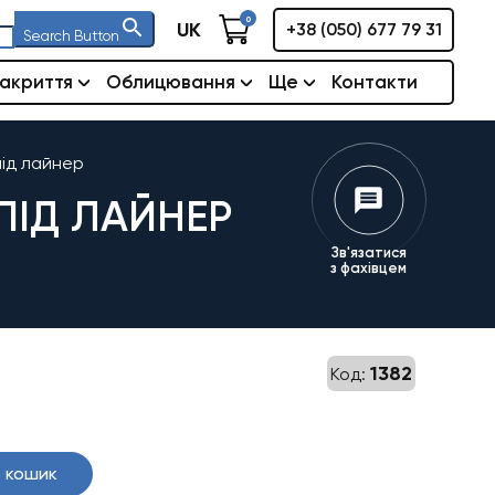
0
UK
+38 (050) 677 79 31
Search Button
акриття
Облицювання
Ще
Контакти
під лайнер
ПІД ЛАЙНЕР
Зв'язатися
з фахівцем
1382
Код:
 кошик