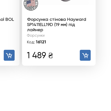
sol BOL
Форсунка стінова Hayward
SP1411ELL19D (19 мм) під
лайнер
Форсунки
16121
Код:
1 489
₴