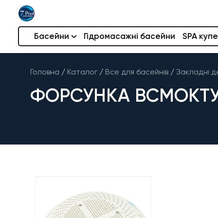
Басейни
Гідромасажні басейни
SPA купе
Головна
/
Каталог
/
Все для басейнів
/
Закладні д
ФОРСУНКА ВСМОКТУВ