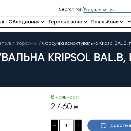
Search for:
лі
Обладнання
Терасна зона
Павільйони
Н
еталі
/
Форсунки
/
Форсунка всмоктувальна Kripsol BAL.B, 
АЛЬНА KRIPSOL BAL.B, 
В наявності
2 460
₴
-
+
Додати в