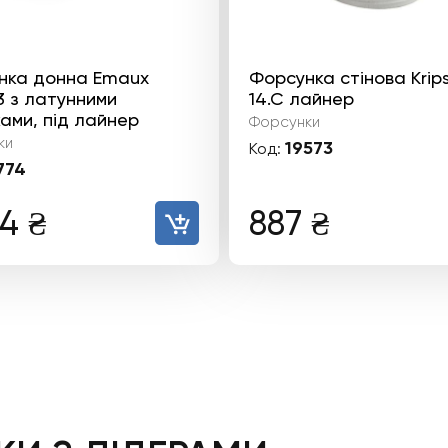
нка донна Emaux
Форсунка стінова Krip
 з латунними
14.C лайнер
ами, під лайнер
Форсунки
ки
19573
Код:
774
74
₴
887
₴