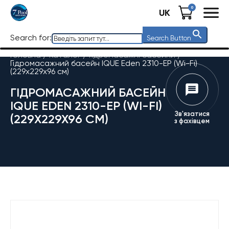
0
UK
Search for:
Search Button
Головна
/
Каталог
/
Гідромасажні басейни
/
Гідромасажний басейн IQUE Eden 2310-EP (Wi-Fi)
(229х229х96 см)
ГІДРОМАСАЖНИЙ БАСЕЙН
IQUE EDEN 2310-EP (WI-FI)
Зв'язатися
(229Х229Х96 СМ)
з фахівцем