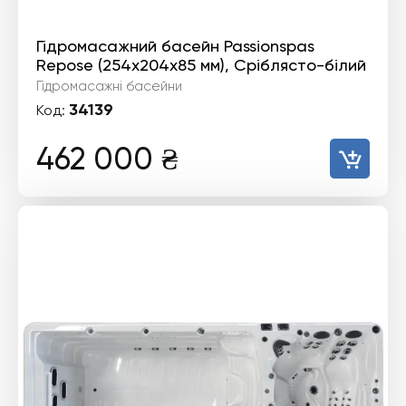
Гідромасажний басейн Passionspas
Repose (254х204х85 мм), Сріблясто-білий
Гідромасажні басейни
34139
Код:
462 000
₴