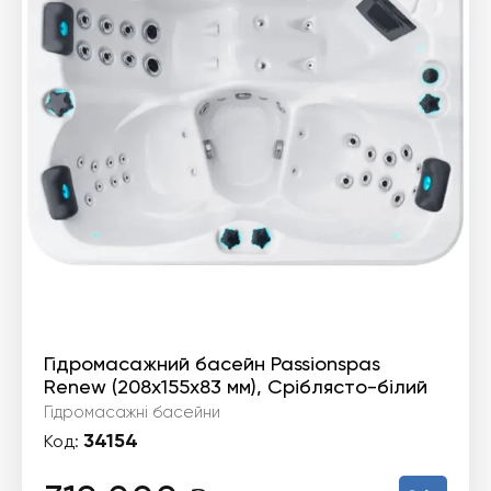
Гідромасажний басейн Passionspas
Renew (208х155х83 мм), Сріблясто-білий
Гідромасажні басейни
34154
Код: