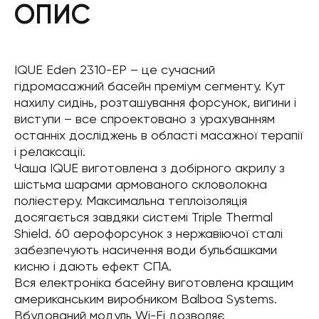
ОПИС
IQUE Eden 2310-EP – це сучасний
гідромасажний басейн преміум сегменту. Кут
нахилу сидінь, розташування форсунок, вигини і
виступи – все спроектовано з урахуванням
останніх досліджень в області масажної терапії
і релаксації.
Чаша IQUE виготовлена ​​з добірного акрилу з
шістьма шарами армованого скловолокна
поліестеру. Максимальна теплоізоляція
досягається завдяки системі Triple Thermal
Shield. 60 аерофорсунок з нержавіючої сталі
забезпечують насичення води бульбашками
кисню і дають ефект СПА.
Вся електроніка басейну виготовлена ​​кращим
американським виробником Balboa Systems.
Вбудований модуль Wi-Fi дозволяє