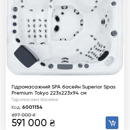
Гідромасажний SPA басейн Superior Spas
Premium Tokyo 223x223x94 см
Гідромасажні басейни
6001154
Код:
697 000
₴
Оригінальна
Поточна
591 000
₴