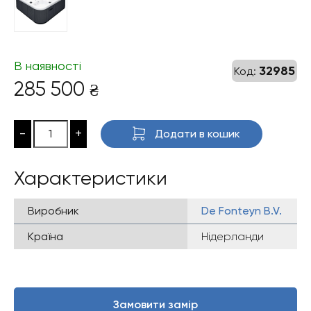
В наявності
32985
Код:
285 500
₴
-
+
Додати в кошик
Характеристики
Виробник
De Fonteyn B.V.
Країна
Нідерланди
Замовити замір