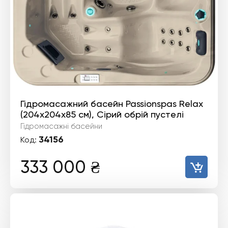
Гідромасажний басейн Passionspas Relax
(204х204х85 см), Сірий обрій пустелі
Гідромасажні басейни
34156
Код:
333 000
₴