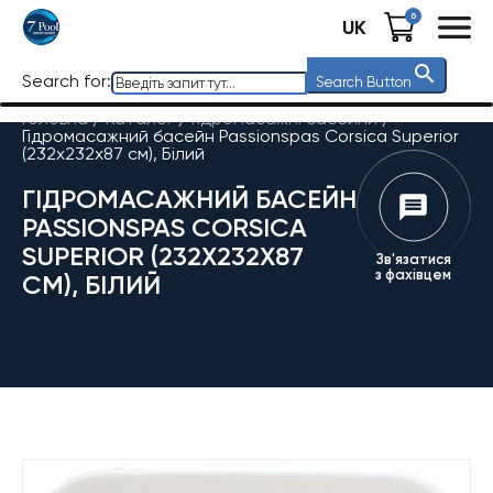
0
UK
Search for:
Search Button
Головна
/
Каталог
/
Гідромасажні басейни
/
Гідромасажний басейн Passionspas Corsica Superior
(232x232x87 см), Білий
ГІДРОМАСАЖНИЙ БАСЕЙН
PASSIONSPAS CORSICA
SUPERIOR (232X232X87
Зв'язатися
з фахівцем
СМ), БІЛИЙ