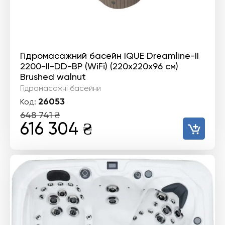
Гідромасажний басейн IQUE Dreamline-II
2200-II-DD-BP (WiFi) (220х220х96 см)
Brushed walnut
Гідромасажні басейни
26053
Код:
648 741
₴
Оригінальна
Поточна
616 304
₴
ціна:
ціна:
648
616
741 ₴.
304 ₴.