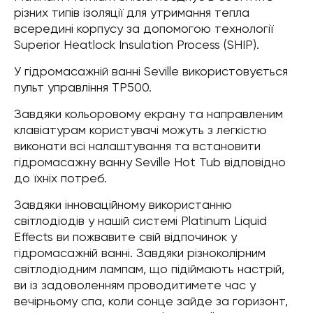
різних типів ізоляції для утримання тепла
всередині корпусу за допомогою технології
Superior Heatlock Insulation Process (SHIP).
У гідромасажній ванні Seville використовується
пульт управління TP500.
Завдяки кольоровому екрану та направленим
клавіатурам користувачі можуть з легкістю
виконати всі налаштування та встановити
гідромасажну ванну Seville Hot Tub відповідно
до їхніх потреб.
Завдяки інноваційному використанню
світлодіодів у нашій системі Platinum Liquid
Effects ви пожвавите свій відпочинок у
гідромасажній ванні. Завдяки різноколірним
світлодіодним лампам, що підіймають настрій,
ви із задоволенням проводитимете час у
вечірньому спа, коли сонце зайде за горизонт,