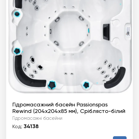
Гідромасажний басейн Passionspas
Rewind (204х204х85 мм), Сріблясто-білий
Гідромасажні басейни
34138
Код: