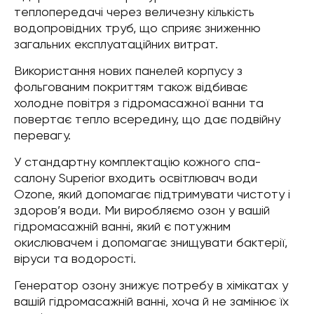
теплопередачі через величезну кількість
водопровідних труб, що сприяє зниженню
загальних експлуатаційних витрат.
Використання нових панелей корпусу з
фольгованим покриттям також відбиває
холодне повітря з гідромасажної ванни та
повертає тепло всередину, що дає подвійну
перевагу.
У стандартну комплектацію кожного спа-
салону Superior входить освітлювач води
Ozone, який допомагає підтримувати чистоту і
здоров’я води. Ми виробляємо озон у вашій
гідромасажній ванні, який є потужним
окислювачем і допомагає знищувати бактерії,
віруси та водорості.
Генератор озону знижує потребу в хімікатах у
вашій гідромасажній ванні, хоча й не замінює їх