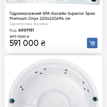
Гідромасажний SPA басейн Superior Spas
Premium Onyx 220x220x94 см
Гідромасажні басейни
6001151
Код:
697 000
₴
Оригінальна
Поточна
591 000
₴
ціна:
ціна:
697
591
000 ₴.
000 ₴.