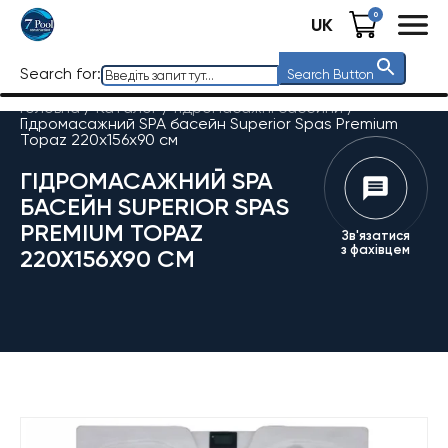
0
UK
Search for:
Search Button
Головна
/
Каталог
/
Гідромасажні басейни
/
Гідромасажний SPA басейн Superior Spas Premium
Topaz 220x156x90 см
ГІДРОМАСАЖНИЙ SPA
БАСЕЙН SUPERIOR SPAS
PREMIUM TOPAZ
Зв'язатися
з фахівцем
220X156X90 СМ