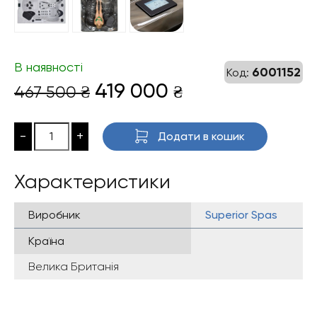
В наявності
6001152
Код:
Оригінальна
Поточна
419 000
467 500
₴
₴
ціна:
ціна:
467
419
-
+
Додати в кошик
500 ₴.
000 ₴.
Характеристики
Виробник
Superior Spas
Країна
Велика Британія