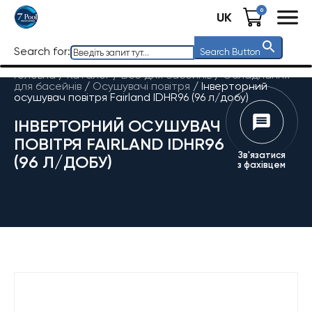
0
UK
Search for:
Search Button
Головна
/
Каталог
/
Все для басейнів
/
Обладнання
для басейнів
/
Осушувачі повітря
/
Інверторний
осушувач повітря Fairland IDHR96 (96 л/добу)
ІНВЕРТОРНИЙ ОСУШУВАЧ
ПОВІТРЯ FAIRLAND IDHR96
Зв'язатися
(96 Л/ДОБУ)
з фахівцем