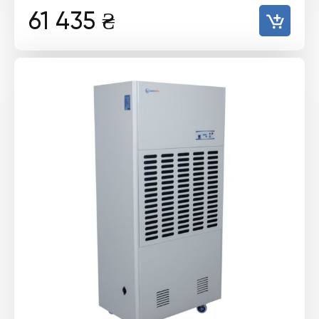
61 435
₴