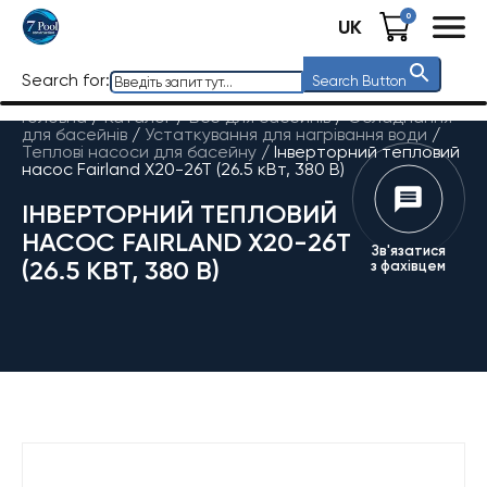
0
UK
Search for:
Search Button
Головна
/
Каталог
/
Все для басейнів
/
Обладнання
для басейнів
/
Устаткування для нагрівання води
/
Теплові насоси для басейну
/
Інверторний тепловий
насос Fairland X20-26T (26.5 кВт, 380 В)
ІНВЕРТОРНИЙ ТЕПЛОВИЙ
НАСОС FAIRLAND X20-26T
Зв'язатися
(26.5 КВТ, 380 В)
з фахівцем