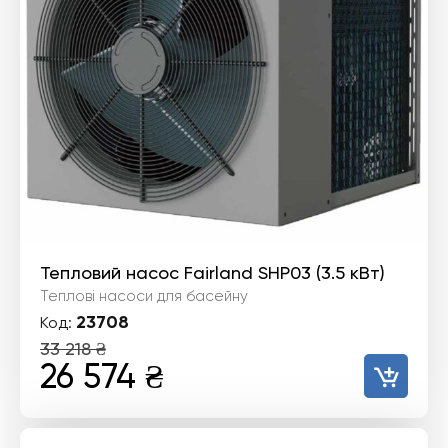
Тепловий насос Fairland SHP03 (3.5 кВт)
Теплові насоси для басейну
23708
Код:
33 218
₴
Оригінальна
Поточна
26 574
₴
ціна:
ціна: