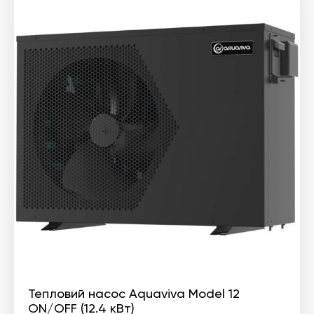
33
26
218 ₴.
574 ₴.
Тепловий насос Aquaviva Model 12
ON/OFF (12.4 кВт)