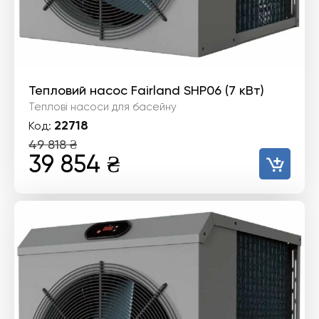
Тепловий насос Fairland SHP06 (7 кВт)
Теплові насоси для басейну
22718
Код:
49 818
₴
Оригінальна
Поточна
39 854
₴
ціна:
ціна:
49
39
818 ₴.
854 ₴.