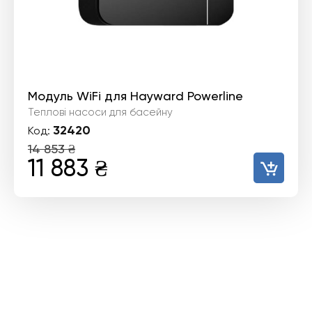
Модуль WiFi для Hayward Powerline
Теплові насоси для басейну
32420
Код:
14 853
₴
Оригінальна
Поточна
11 883
₴
ціна:
ціна:
14
11
853 ₴.
883 ₴.