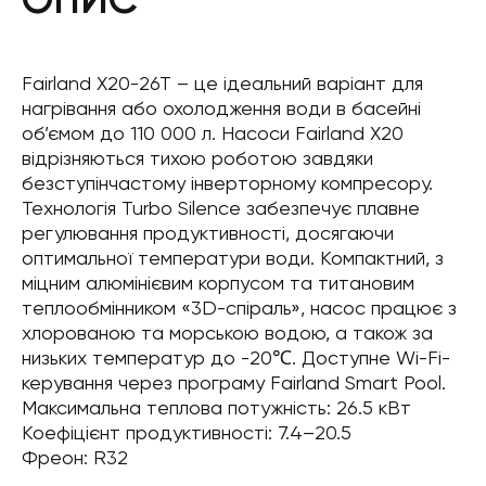
Fairland X20-26T – це ідеальний варіант для
нагрівання або охолодження води в басейні
об’ємом до 110 000 л. Насоси Fairland X20
відрізняються тихою роботою завдяки
безступінчастому інверторному компресору.
Технологія Turbo Silence забезпечує плавне
регулювання продуктивності, досягаючи
оптимальної температури води. Компактний, з
міцним алюмінієвим корпусом та титановим
теплообмінником «3D-cпіраль», насос працює з
хлорованою та морською водою, а також за
низьких температур до -20℃. Доступне Wi-Fi-
керування через програму Fairland Smart Pool.
Максимальна теплова потужність: 26.5 кВт
Коефіцієнт продуктивності: 7.4–20.5
Фреон: R32