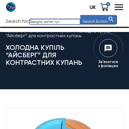
0
UK
Search for:
Search Button
Головна
/
Каталог
/
SPA купелі
/
Холодна купіль
“Айсберг” для контрастних купань
ХОЛОДНА КУПІЛЬ
“АЙСБЕРГ” ДЛЯ
КОНТРАСТНИХ КУПАНЬ
Зв'язатися
з фахівцем