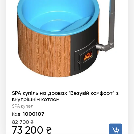
SPA купіль на дровах "Везувій комфорт" з
внутрішнім котлом
SPA купелі
1000107
Код:
82 700
₴
Оригінальна
Поточна
73 200
₴