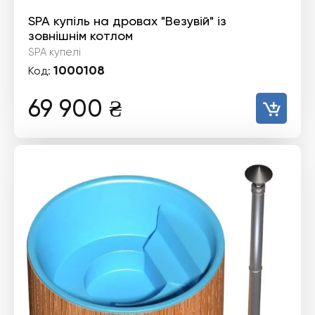
SPA купіль на дровах "Везувій" із
зовнішнім котлом
SPA купелі
1000108
Код:
69 900
₴