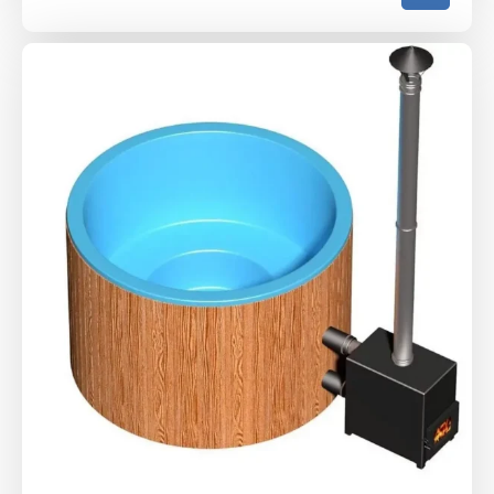
ціна:
ціна:
82
73
700 ₴.
200 ₴.